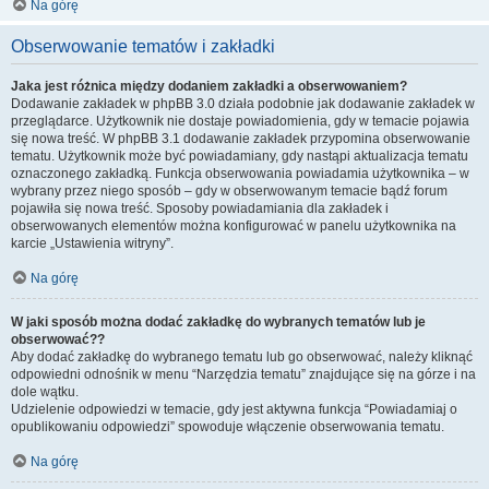
Na górę
Obserwowanie tematów i zakładki
Jaka jest różnica między dodaniem zakładki a obserwowaniem?
Dodawanie zakładek w phpBB 3.0 działa podobnie jak dodawanie zakładek w
przeglądarce. Użytkownik nie dostaje powiadomienia, gdy w temacie pojawia
się nowa treść. W phpBB 3.1 dodawanie zakładek przypomina obserwowanie
tematu. Użytkownik może być powiadamiany, gdy nastąpi aktualizacja tematu
oznaczonego zakładką. Funkcja obserwowania powiadamia użytkownika – w
wybrany przez niego sposób – gdy w obserwowanym temacie bądź forum
pojawiła się nowa treść. Sposoby powiadamiania dla zakładek i
obserwowanych elementów można konfigurować w panelu użytkownika na
karcie „Ustawienia witryny”.
Na górę
W jaki sposób można dodać zakładkę do wybranych tematów lub je
obserwować??
Aby dodać zakładkę do wybranego tematu lub go obserwować, należy kliknąć
odpowiedni odnośnik w menu “Narzędzia tematu” znajdujące się na górze i na
dole wątku.
Udzielenie odpowiedzi w temacie, gdy jest aktywna funkcja “Powiadamiaj o
opublikowaniu odpowiedzi” spowoduje włączenie obserwowania tematu.
Na górę