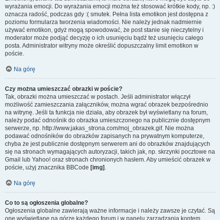
wyrażania emocji. Do wyrażania emocji można też stosować krótkie kody, np. :)
oznacza radość, podczas gdy :( smutek. Pełna lista emotikon jest dostępna z
poziomu formularza tworzenia wiadomości. Nie należy jednak nadmiernie
używać emotikon, gdyż mogą spowodować, że post stanie się nieczytelny i
moderator może podjąć decyzję o ich usunięciu bądź też usunięciu całego
posta. Administrator witryny może określić dopuszczalny limit emotikon w
poście.
Na górę
Czy można umieszczać obrazki w poście?
Tak, obrazki można umieszczać w postach. Jeśli administrator włączył
możliwość zamieszczania załączników, można wgrać obrazek bezpośrednio
na witrynę. Jeśli ta funkcja nie działa, aby obrazek był wyświetlany na forum,
należy podać odnośnik do obrazka umieszczonego na publicznie dostępnym
serwerze, np. http://www.jakas_strona.com/moj_obrazek.gif. Nie można
podawać odnośników do obrazków zapisanych na prywatnym komputerze,
chyba że jest publicznie dostępnym serwerem ani do obrazków znajdujących
się na stronach wymagających autoryzacji, takich jak, np. skrzynki pocztowe na
Gmail lub Yahoo! oraz stronach chronionych hasłem. Aby umieścić obrazek w
poście, użyj znacznika BBCode
[img]
.
Na górę
Co to są ogłoszenia globalne?
Ogłoszenia globalne zawierają ważne informacje i należy zawsze je czytać. Są
one wyświetlane na górze każdego forum i w panelu zarządzania kontem