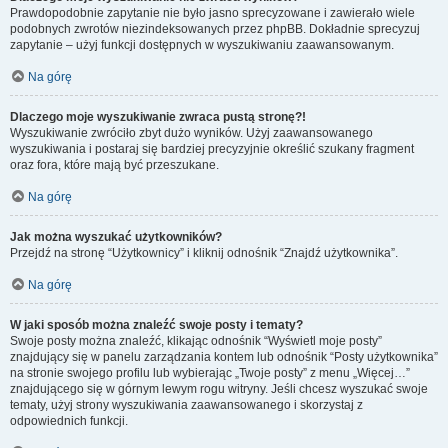
Prawdopodobnie zapytanie nie było jasno sprecyzowane i zawierało wiele
podobnych zwrotów niezindeksowanych przez phpBB. Dokładnie sprecyzuj
zapytanie – użyj funkcji dostępnych w wyszukiwaniu zaawansowanym.
Na górę
Dlaczego moje wyszukiwanie zwraca pustą stronę?!
Wyszukiwanie zwróciło zbyt dużo wyników. Użyj zaawansowanego
wyszukiwania i postaraj się bardziej precyzyjnie określić szukany fragment
oraz fora, które mają być przeszukane.
Na górę
Jak można wyszukać użytkowników?
Przejdź na stronę “Użytkownicy” i kliknij odnośnik “Znajdź użytkownika”.
Na górę
W jaki sposób można znaleźć swoje posty i tematy?
Swoje posty można znaleźć, klikając odnośnik “Wyświetl moje posty”
znajdujący się w panelu zarządzania kontem lub odnośnik “Posty użytkownika”
na stronie swojego profilu lub wybierając „Twoje posty” z menu „Więcej…”
znajdującego się w górnym lewym rogu witryny. Jeśli chcesz wyszukać swoje
tematy, użyj strony wyszukiwania zaawansowanego i skorzystaj z
odpowiednich funkcji.