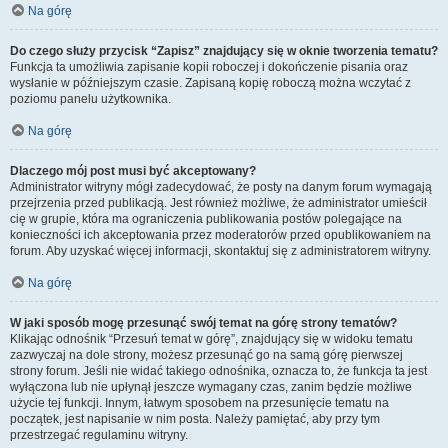
Na górę
Do czego służy przycisk “Zapisz” znajdujący się w oknie tworzenia tematu?
Funkcja ta umożliwia zapisanie kopii roboczej i dokończenie pisania oraz
wysłanie w późniejszym czasie. Zapisaną kopię roboczą można wczytać z
poziomu panelu użytkownika.
Na górę
Dlaczego mój post musi być akceptowany?
Administrator witryny mógł zadecydować, że posty na danym forum wymagają
przejrzenia przed publikacją. Jest również możliwe, że administrator umieścił
cię w grupie, która ma ograniczenia publikowania postów polegające na
konieczności ich akceptowania przez moderatorów przed opublikowaniem na
forum. Aby uzyskać więcej informacji, skontaktuj się z administratorem witryny.
Na górę
W jaki sposób mogę przesunąć swój temat na górę strony tematów?
Klikając odnośnik “Przesuń temat w górę”, znajdujący się w widoku tematu
zazwyczaj na dole strony, możesz przesunąć go na samą górę pierwszej
strony forum. Jeśli nie widać takiego odnośnika, oznacza to, że funkcja ta jest
wyłączona lub nie upłynął jeszcze wymagany czas, zanim będzie możliwe
użycie tej funkcji. Innym, łatwym sposobem na przesunięcie tematu na
początek, jest napisanie w nim posta. Należy pamiętać, aby przy tym
przestrzegać regulaminu witryny.