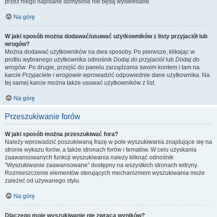
przez niego napisane domyślnie nie będą wyświetlane.
Na górę
W jaki sposób można dodawać/usuwać użytkowników z listy przyjaciół lub
wrogów?
Można dodawać użytkowników na dwa sposoby. Po pierwsze, klikając w
profilu wybranego użytkownika odnośnik
Dodaj do przyjaciół
lub
Dodaj do
wrogów
. Po drugie, przejść do panelu zarządzania swoim kontem i tam na
karcie
Przyjaciele i wrogowie
wprowadzić odpowiednie dane użytkownika. Na
tej samej karcie można także usuwać użytkowników z list.
Na górę
Przeszukiwanie forów
W jaki sposób można przeszukiwać fora?
Należy wprowadzić poszukiwaną frazę w pole wyszukiwania znajdujące się na
stronie wykazu forów, a także stronach forów i tematów. W celu uzyskania
zaawansowanych funkcji wyszukiwania należy kliknąć odnośnik
“Wyszukiwanie zaawansowane” dostępny na wszystkich stronach witryny.
Rozmieszczenie elementów sterujących mechanizmem wyszukiwania może
zależeć od używanego stylu.
Na górę
Dlaczego moje wyszukiwanie nie zwraca wyników?