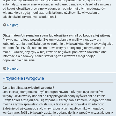
W panelu użytkownika możesz, określając odpowiednie reguły ustawić
automatyczne usuwanie wiadomości od danego nadawcy. Jeżeli otrzymujesz
od kogoś obraźliwe prywatne wiadomości, poinformuj o tym moderatorów
witryny, którzy będą mogli zabronić takiemu użytkownikowi wysyłania
jakichkolwiek prywatnych wiadomości.
Na górę
Otrzymałem/otrzymałam spam lub obraźliwy e-mail od kogoś z tej witryny!
Przykro nam z tego powodu. System wysyłania e-maili witryny zawiera
zabezpieczenia umożliwiające wytropienie użytkowników, którzy wysyłają takie
wiadomości. Prześlij administratorowi witryny pełną kopię otrzymanego e-
maila – ważne, aby były w niej zawarte nagłówki, ponieważ zawierają one
informacje o nadawcy. Administrator będzie wówczas mógł podjąć
odpowiednie działania.
Na górę
Przyjaciele i wrogowie
Co to jest lista przyjaciół i wrogów?
Jest to lista, którą można użyć do organizowania różnych użytkowników
witryny. Użytkownicy dodani do listy przyjaciół będą wyświetleni na karcie
Przyjaciele
znajdującej się w panelu zarządzania kontem. Z tego poziomu
można szybko sprawdzić ich status, a także wysłać prywatną wiadomość.
Zależnie od używanego stylu witryny, posty tych użytkowników mogą być
wyróżniane. Jeśli użytkownik zostanie dodany do listy wrogów, wszystkie posty