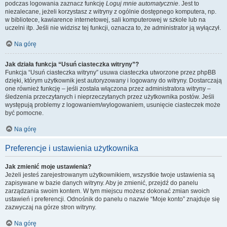
podczas logowania zaznacz funkcję
Loguj mnie automatycznie
. Jest to
niezalecane, jeżeli korzystasz z witryny z ogólnie dostępnego komputera, np.
w bibliotece, kawiarence internetowej, sali komputerowej w szkole lub na
uczelni itp. Jeśli nie widzisz tej funkcji, oznacza to, że administrator ją wyłączył.
Na górę
Jak działa funkcja “Usuń ciasteczka witryny”?
Funkcja “Usuń ciasteczka witryny” usuwa ciasteczka utworzone przez phpBB
dzięki, którym użytkownik jest autoryzowany i logowany do witryny. Dostarczają
one również funkcję – jeśli została włączona przez administratora witryny –
śledzenia przeczytanych i nieprzeczytanych przez użytkownika postów. Jeśli
występują problemy z logowaniem/wylogowaniem, usunięcie ciasteczek może
być pomocne.
Na górę
Preferencje i ustawienia użytkownika
Jak zmienić moje ustawienia?
Jeżeli jesteś zarejestrowanym użytkownikiem, wszystkie twoje ustawienia są
zapisywane w bazie danych witryny. Aby je zmienić, przejdź do panelu
zarządzania swoim kontem. W tym miejscu możesz dokonać zmian swoich
ustawień i preferencji. Odnośnik do panelu o nazwie “Moje konto” znajduje się
zazwyczaj na górze stron witryny.
Na górę