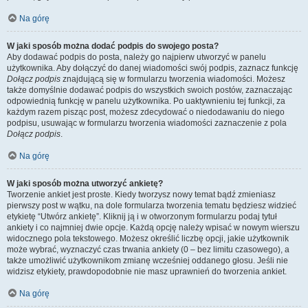
Na górę
W jaki sposób można dodać podpis do swojego posta?
Aby dodawać podpis do posta, należy go najpierw utworzyć w panelu
użytkownika. Aby dołączyć do danej wiadomości swój podpis, zaznacz funkcję
Dołącz podpis
znajdującą się w formularzu tworzenia wiadomości. Możesz
także domyślnie dodawać podpis do wszystkich swoich postów, zaznaczając
odpowiednią funkcję w panelu użytkownika. Po uaktywnieniu tej funkcji, za
każdym razem pisząc post, możesz zdecydować o niedodawaniu do niego
podpisu, usuwając w formularzu tworzenia wiadomości zaznaczenie z pola
Dołącz podpis
.
Na górę
W jaki sposób można utworzyć ankietę?
Tworzenie ankiet jest proste. Kiedy tworzysz nowy temat bądź zmieniasz
pierwszy post w wątku, na dole formularza tworzenia tematu będziesz widzieć
etykietę “Utwórz ankietę”. Kliknij ją i w otworzonym formularzu podaj tytuł
ankiety i co najmniej dwie opcje. Każdą opcję należy wpisać w nowym wierszu
widocznego pola tekstowego. Możesz określić liczbę opcji, jakie użytkownik
może wybrać, wyznaczyć czas trwania ankiety (0 – bez limitu czasowego), a
także umożliwić użytkownikom zmianę wcześniej oddanego głosu. Jeśli nie
widzisz etykiety, prawdopodobnie nie masz uprawnień do tworzenia ankiet.
Na górę