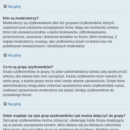
Na górę
Kim są moderatorzy?
Moderatorzy są użytkownikami albo też grupami użytkowników, których
zadaniem jest codzienne przeglądanie forów. Mają oni możliwość zmiany
treści lub usuwania postów, a także blokowania, odblokowywania,
przenoszenia, usuwania i dzielenia tematów na forum, które moderują. Z
reguły moderatorzy czuwają, aby użytkownicy pisali na temat oraz nie
publikowali niewłaściwych i obraźliwych materiałów.
Na górę
Co to są grupy użytkowników?
Grupy użytkowników, to grupy, na jakie administratorzy dzielą całą społeczność
witryny, aby łatwiej było nimi zarządzać. Każdy użytkownik może należeć do
wielu grup, a każda grupa może mieć swoje własne uprawnienia. Dzięki temu
administratorzy mogą łatwo zmieniać uprawnienia wielu użytkowników naraz,
nadawać uprawnienia moderatora lub dawać dostęp użytkownikom do
prywatnego forum.
Na górę
Gdzie znajduje się spis grup użytkowników i jak można dołączyć do grupy?
Spis grup użytkowników można zobaczyć, otwierając kartę
Grupy
znajdującą
się w panelu zarządzania kontem, który otwiera się po kliknięciu odnośnika
Moje konto
. Nie wszystkie grupy są dostępne dla każdego. Niektóre mogą