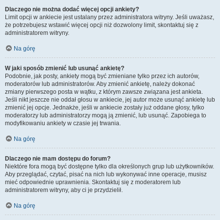
Dlaczego nie można dodać więcej opcji ankiety?
Limit opcji w ankiecie jest ustalany przez administratora witryny. Jeśli uważasz,
że potrzebujesz wstawić więcej opcji niż dozwolony limit, skontaktuj się z
administratorem witryny.
Na górę
W jaki sposób zmienić lub usunąć ankietę?
Podobnie, jak posty, ankiety mogą być zmieniane tylko przez ich autorów,
moderatorów lub administratorów. Aby zmienić ankietę, należy dokonać
zmiany pierwszego posta w wątku, z którym zawsze związana jest ankieta.
Jeśli nikt jeszcze nie oddał głosu w ankiecie, jej autor może usunąć ankietę lub
zmienić jej opcje. Jednakże, jeśli w ankiecie zostały już oddane głosy, tylko
moderatorzy lub administratorzy mogą ją zmienić, lub usunąć. Zapobiega to
modyfikowaniu ankiety w czasie jej trwania.
Na górę
Dlaczego nie mam dostępu do forum?
Niektóre fora mogą być dostępne tylko dla określonych grup lub użytkowników.
Aby przeglądać, czytać, pisać na nich lub wykonywać inne operacje, musisz
mieć odpowiednie uprawnienia. Skontaktuj się z moderatorem lub
administratorem witryny, aby ci je przydzielił.
Na górę