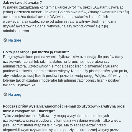
Jak wyświetlić awatar?
W panelu zarządzania kontem na karcie „Profil” w sekcji „Awatar”, używając
jednej z czterech metod: Gravatar, Galeria awatarów, Zdalny awatar lub Prześlij
awatar, można dodać awatar. Wyświetlanie awatarów i sposób ich
wyświetlania są uzależnione od administratora witryny. Jeśli nie można
używać awatarów na danej witrynie, należy skontaktować się z jej
administratorem.
Na górę
Co to jest ranga i jak można ją zmienić?
Rangi wyświetlane pod nazwami użytkowników oznaczają, ile postów dany
użytkownik napisał lub jaki ma status na forum, np. moderatora czy
administratora. Użytkownicy nie mogą bezpośrednio zmieniać stylu rang,
ponieważ ustawia je administrator witryny. Nie należy pisać postów tylko po to,
aby zwiększyć swój licznik postów i przez to swoją rangę. Większość witryn nie
toleruje takich działań i moderator lub administrator obniży licznik postów
takiego użytkownika.
Na górę
Podczas próby wysłania wiadomości e-mail do użytkownika witryna prosi
mnie o zalogowanie. Dlaczego?
Tylko zarejestrowani użytkownicy mogą wysyłać e-maile do innych
użytkowników przez wbudowany formularz wysyłania e-maili i tylko wtedy,
jeżeli administrator włączył tę funkcję. Ma to zabezpieczać przed
nieprawidłowym używaniem systemu poczty elektronicznej witryny przez