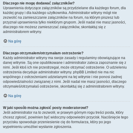
Dlaczego nie mogę dodawać załączników?
Uprawnienia dotyczące załączników są przydzielane dla każdego forum, dla
każdej grupy i dla każdego użytkownika. Administrator witryny mógł nie
zezwolić na zamieszczanie załączników na forum, na którym piszesz lub
przyznał uprawnienia tylko niektórym grupom. Jeśli nadal nie masz jasności,
dlaczego nie możesz zamieszczać załączników, skontaktuj się z
administratorem witryny.
Na górę
Dlaczego otrzymałem/otrzymałam ostrzeżenie?
Każdy administrator witryny ma swoje zasady i regulaminy obowiązujące na
danej witrynie. Są one opublikowane i administrator zaleca zapoznanie się z
nimi. Jeśli ktoś ich nie przestrzegał, może otrzymać ostrzeżenie. O udzieleniu
ostrzeżenia decyduje administrator witryny. phpBB Limited nie ma nic
wspólnego z ostrzeżeniami udzielanymi na tej witrynie i nie ponosi żadnej
odpowiedzialności związanej z nimi. Jeśli nadal nie masz jasności, dlaczego
otrzymałeś/otrzymałaś ostrzeżenie, skontaktuj się z administratorem witryny.
Na górę
W jaki sposób można zgłosić posty moderatorowi?
Jeśli administrator na to zezwolił, w prawym górnym rogu treści posta, który
chcesz zgłosić, powinien być widoczny odpowiedni przycisk. Naciśnięcie tego
przycisku spowoduje przeniesienie cię do formularza, który po jego
wypełnieniu umożliwi wysłanie zgłoszenia.