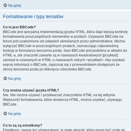
Na górę
Formatowanie i typy tematów
Co to jest BBCode?
BBCode jest specjalną implementacją języka HTML, która daje lepszą kontrolę
formatowania poszczególnych elementów w postach. Używanie BBCode na
forum jest uzależnione od ustawień określanych przez administratora. Można
wyłączyć BBCode w poszczególnych postach, zaznaczając odpowiednią
funkcję w formularzu tworzenia posta. Sam BBCode jest podobny w składni do
HTML-a, ale znaczniki zawarte są w nawiasach kwadratowych [przykład]
zamiast w używanych w HTML-u nawiasach ostrych <przykład>. Aby uzyskać
więcej informacji o BBCode, zapoznaj się z przewodnikiem dostępnym ze
strony tworzenia posta po kliknięciu odnośnika
BBCode
.
Na górę
Czy można używać języka HTML?
Nie. Nie można używać i przetwarzać znaczników HTML na tej witrynie.
Większość formatowania, które dostarcza HTML, można uzyskać, używając
BBCode.
Na górę
Co to są są emotikony?
Emotikony, zwane też uśmieszkami, to małe obrazki, które mogą być użyte do