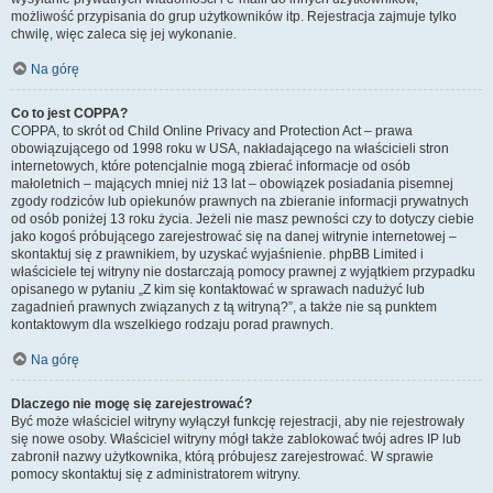
możliwość przypisania do grup użytkowników itp. Rejestracja zajmuje tylko
chwilę, więc zaleca się jej wykonanie.
Na górę
Co to jest COPPA?
COPPA, to skrót od Child Online Privacy and Protection Act – prawa
obowiązującego od 1998 roku w USA, nakładającego na właścicieli stron
internetowych, które potencjalnie mogą zbierać informacje od osób
małoletnich – mających mniej niż 13 lat – obowiązek posiadania pisemnej
zgody rodziców lub opiekunów prawnych na zbieranie informacji prywatnych
od osób poniżej 13 roku życia. Jeżeli nie masz pewności czy to dotyczy ciebie
jako kogoś próbującego zarejestrować się na danej witrynie internetowej –
skontaktuj się z prawnikiem, by uzyskać wyjaśnienie. phpBB Limited i
właściciele tej witryny nie dostarczają pomocy prawnej z wyjątkiem przypadku
opisanego w pytaniu „Z kim się kontaktować w sprawach nadużyć lub
zagadnień prawnych związanych z tą witryną?”, a także nie są punktem
kontaktowym dla wszelkiego rodzaju porad prawnych.
Na górę
Dlaczego nie mogę się zarejestrować?
Być może właściciel witryny wyłączył funkcję rejestracji, aby nie rejestrowały
się nowe osoby. Właściciel witryny mógł także zablokować twój adres IP lub
zabronił nazwy użytkownika, którą próbujesz zarejestrować. W sprawie
pomocy skontaktuj się z administratorem witryny.