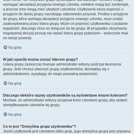
wymagać akceptacji przyjęcia nowego członka, niektóre mogą być zamknięte,
a jeszcze inne mogą mieć ukrytych członków. Użytkownik może poprosić o
przyjęcie do danej grupy, naciskając odpowiedni przycisk. Prośba o przyjęcie
do grupy, która wymaga akceptacji przyjęcia nowego członka, musi zostać
zaakceptowana przez lidera grupy. Może on poprosić użytkownika o podanie
wyjaśnień, dlaczego chce on dołączyć do tej grupy. W przypadku otrzymania
negatywnej decyzji proszę nie nękać lidera grupy pytaniami – widocznie miał
on swoje powody.
Na górę
W jaki sposób można zostać liderem grupy?
Lidera grupy zazwyczaj mianuje administrator witryny podczas tworzenia
grupy. Jeśli chcesz utworzyć grupę użytkowników, skontaktuj się z
administratorem, wysyłając do niego prywatną wiadomość.
Na górę
Dlaczego niektóre nazwy użytkowników są wyświetlane innymi kolorami?
Możliwe, że administrator witryny przypisał kolor członkom grupy, aby ułatwić
identyfikowanie członków tej grupy.
Na górę
Co to jest “Domyślna grupa użytkownika”?
Jeżeli użytkownik jest członkiem kilku grup, jego domyślna grupa jest używana