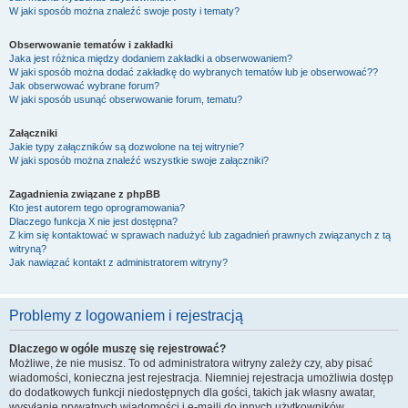
W jaki sposób można znaleźć swoje posty i tematy?
Obserwowanie tematów i zakładki
Jaka jest różnica między dodaniem zakładki a obserwowaniem?
W jaki sposób można dodać zakładkę do wybranych tematów lub je obserwować??
Jak obserwować wybrane forum?
W jaki sposób usunąć obserwowanie forum, tematu?
Załączniki
Jakie typy załączników są dozwolone na tej witrynie?
W jaki sposób można znaleźć wszystkie swoje załączniki?
Zagadnienia związane z phpBB
Kto jest autorem tego oprogramowania?
Dlaczego funkcja X nie jest dostępna?
Z kim się kontaktować w sprawach nadużyć lub zagadnień prawnych związanych z tą
witryną?
Jak nawiązać kontakt z administratorem witryny?
Problemy z logowaniem i rejestracją
Dlaczego w ogóle muszę się rejestrować?
Możliwe, że nie musisz. To od administratora witryny zależy czy, aby pisać
wiadomości, konieczna jest rejestracja. Niemniej rejestracja umożliwia dostęp
do dodatkowych funkcji niedostępnych dla gości, takich jak własny awatar,
wysyłanie prywatnych wiadomości i e-maili do innych użytkowników,