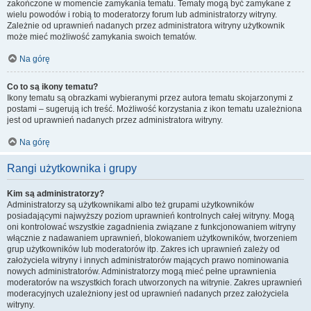
zakończone w momencie zamykania tematu. Tematy mogą być zamykane z
wielu powodów i robią to moderatorzy forum lub administratorzy witryny.
Zależnie od uprawnień nadanych przez administratora witryny użytkownik
może mieć możliwość zamykania swoich tematów.
Na górę
Co to są ikony tematu?
Ikony tematu są obrazkami wybieranymi przez autora tematu skojarzonymi z
postami – sugerują ich treść. Możliwość korzystania z ikon tematu uzależniona
jest od uprawnień nadanych przez administratora witryny.
Na górę
Rangi użytkownika i grupy
Kim są administratorzy?
Administratorzy są użytkownikami albo też grupami użytkowników
posiadającymi najwyższy poziom uprawnień kontrolnych całej witryny. Mogą
oni kontrolować wszystkie zagadnienia związane z funkcjonowaniem witryny
włącznie z nadawaniem uprawnień, blokowaniem użytkowników, tworzeniem
grup użytkowników lub moderatorów itp. Zakres ich uprawnień zależy od
założyciela witryny i innych administratorów mających prawo nominowania
nowych administratorów. Administratorzy mogą mieć pełne uprawnienia
moderatorów na wszystkich forach utworzonych na witrynie. Zakres uprawnień
moderacyjnych uzależniony jest od uprawnień nadanych przez założyciela
witryny.