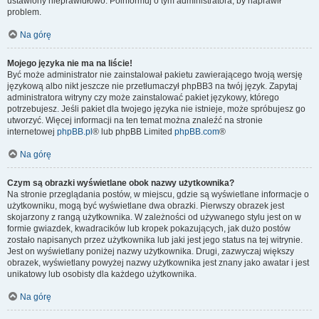
ustawiony nieprawidłowo. Poinformuj o tym administratora, by naprawił
problem.
Na górę
Mojego języka nie ma na liście!
Być może administrator nie zainstalował pakietu zawierającego twoją wersję
językową albo nikt jeszcze nie przetłumaczył phpBB3 na twój język. Zapytaj
administratora witryny czy może zainstalować pakiet językowy, którego
potrzebujesz. Jeśli pakiet dla twojego języka nie istnieje, może spróbujesz go
utworzyć. Więcej informacji na ten temat można znaleźć na stronie
internetowej
phpBB.pl
® lub phpBB Limited
phpBB.com
®
Na górę
Czym są obrazki wyświetlane obok nazwy użytkownika?
Na stronie przeglądania postów, w miejscu, gdzie są wyświetlane informacje o
użytkowniku, mogą być wyświetlane dwa obrazki. Pierwszy obrazek jest
skojarzony z rangą użytkownika. W zależności od używanego stylu jest on w
formie gwiazdek, kwadracików lub kropek pokazujących, jak dużo postów
zostało napisanych przez użytkownika lub jaki jest jego status na tej witrynie.
Jest on wyświetlany poniżej nazwy użytkownika. Drugi, zazwyczaj większy
obrazek, wyświetlany powyżej nazwy użytkownika jest znany jako awatar i jest
unikatowy lub osobisty dla każdego użytkownika.
Na górę