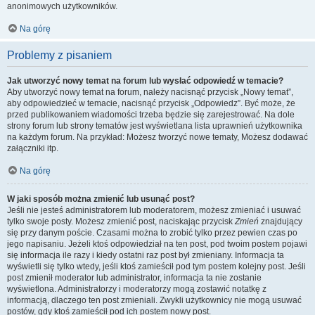
anonimowych użytkowników.
Na górę
Problemy z pisaniem
Jak utworzyć nowy temat na forum lub wysłać odpowiedź w temacie?
Aby utworzyć nowy temat na forum, należy nacisnąć przycisk „Nowy temat”,
aby odpowiedzieć w temacie, nacisnąć przycisk „Odpowiedz”. Być może, że
przed publikowaniem wiadomości trzeba będzie się zarejestrować. Na dole
strony forum lub strony tematów jest wyświetlana lista uprawnień użytkownika
na każdym forum. Na przykład: Możesz tworzyć nowe tematy, Możesz dodawać
załączniki itp.
Na górę
W jaki sposób można zmienić lub usunąć post?
Jeśli nie jesteś administratorem lub moderatorem, możesz zmieniać i usuwać
tylko swoje posty. Możesz zmienić post, naciskając przycisk
Zmień
znajdujący
się przy danym poście. Czasami można to zrobić tylko przez pewien czas po
jego napisaniu. Jeżeli ktoś odpowiedział na ten post, pod twoim postem pojawi
się informacja ile razy i kiedy ostatni raz post był zmieniany. Informacja ta
wyświetli się tylko wtedy, jeśli ktoś zamieścił pod tym postem kolejny post. Jeśli
post zmienił moderator lub administrator, informacja ta nie zostanie
wyświetlona. Administratorzy i moderatorzy mogą zostawić notatkę z
informacją, dlaczego ten post zmieniali. Zwykli użytkownicy nie mogą usuwać
postów, gdy ktoś zamieścił pod ich postem nowy post.