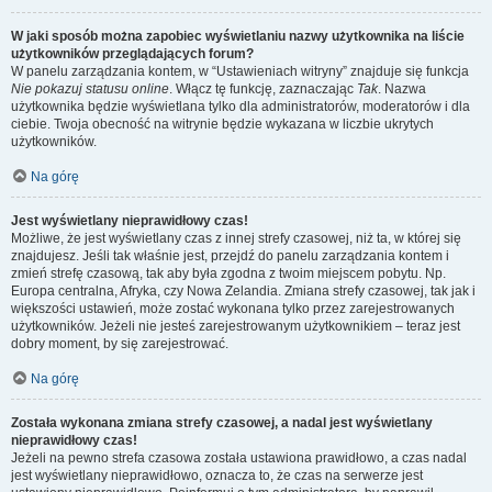
W jaki sposób można zapobiec wyświetlaniu nazwy użytkownika na liście
użytkowników przeglądających forum?
W panelu zarządzania kontem, w “Ustawieniach witryny” znajduje się funkcja
Nie pokazuj statusu online
. Włącz tę funkcję, zaznaczając
Tak
. Nazwa
użytkownika będzie wyświetlana tylko dla administratorów, moderatorów i dla
ciebie. Twoja obecność na witrynie będzie wykazana w liczbie ukrytych
użytkowników.
Na górę
Jest wyświetlany nieprawidłowy czas!
Możliwe, że jest wyświetlany czas z innej strefy czasowej, niż ta, w której się
znajdujesz. Jeśli tak właśnie jest, przejdź do panelu zarządzania kontem i
zmień strefę czasową, tak aby była zgodna z twoim miejscem pobytu. Np.
Europa centralna, Afryka, czy Nowa Zelandia. Zmiana strefy czasowej, tak jak i
większości ustawień, może zostać wykonana tylko przez zarejestrowanych
użytkowników. Jeżeli nie jesteś zarejestrowanym użytkownikiem – teraz jest
dobry moment, by się zarejestrować.
Na górę
Została wykonana zmiana strefy czasowej, a nadal jest wyświetlany
nieprawidłowy czas!
Jeżeli na pewno strefa czasowa została ustawiona prawidłowo, a czas nadal
jest wyświetlany nieprawidłowo, oznacza to, że czas na serwerze jest