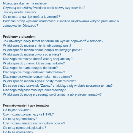
Mojego języka nie ma na liście!
Czym są obrazki wyświetlane obok nazwy użytkownika?
Jak wyświetlić awatar?
Co to jest ranga i jak można ją zmienić?
Podczas próby wysłania wiadomości e-mail do użytkownika witryna prosi mnie o
zalogowanie. Dlaczego?
Problemy z pisaniem
Jak utworzyć nowy temat na forum lub wysłać odpowiedź w temacie?
W jaki sposób można zmienić lub usunąć post?
W jaki sposób można dodać podpis do swojego posta?
W jaki sposób można utworzyć ankietę?
Dlaczego nie można dodać więcej opcji ankiety?
W jaki sposób zmienić lub usunąć ankietę?
Dlaczego nie mam dostępu do forum?
Dlaczego nie mogę dodawać załączników?
Dlaczego otrzymałem/otrzymałam ostrzeżenie?
W jaki sposób można zgłosić posty moderatorowi?
Do czego służy przycisk “Zapisz” znajdujący się w oknie tworzenia tematu?
Dlaczego mój post musi być akceptowany?
W jaki sposób mogę przesunąć swój temat na górę strony tematów?
Formatowanie i typy tematów
Co to jest BBCode?
Czy można używać języka HTML?
Co to są są emotikony?
Czy można umieszczać obrazki w poście?
Co to są ogłoszenia globalne?
Co to są ogłoszenia?