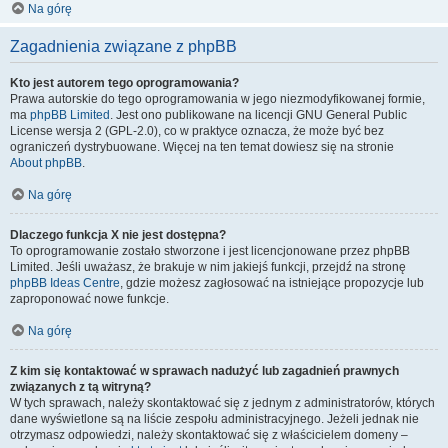
Na górę
Zagadnienia związane z phpBB
Kto jest autorem tego oprogramowania?
Prawa autorskie do tego oprogramowania w jego niezmodyfikowanej formie,
ma
phpBB Limited
. Jest ono publikowane na licencji GNU General Public
License wersja 2 (GPL-2.0), co w praktyce oznacza, że może być bez
ograniczeń dystrybuowane. Więcej na ten temat dowiesz się na stronie
About phpBB
.
Na górę
Dlaczego funkcja X nie jest dostępna?
To oprogramowanie zostało stworzone i jest licencjonowane przez phpBB
Limited. Jeśli uważasz, że brakuje w nim jakiejś funkcji, przejdź na stronę
phpBB Ideas Centre
, gdzie możesz zagłosować na istniejące propozycje lub
zaproponować nowe funkcje.
Na górę
Z kim się kontaktować w sprawach nadużyć lub zagadnień prawnych
związanych z tą witryną?
W tych sprawach, należy skontaktować się z jednym z administratorów, których
dane wyświetlone są na liście zespołu administracyjnego. Jeżeli jednak nie
otrzymasz odpowiedzi, należy skontaktować się z właścicielem domeny –