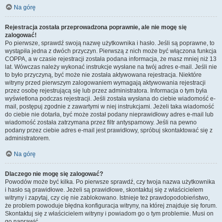
Na górę
Rejestracja została przeprowadzona poprawnie, ale nie mogę się
zalogować!
Po pierwsze, sprawdź swoją nazwę użytkownika i hasło. Jeśli są poprawne, to
wystąpiła jedna z dwóch przyczyn. Pierwszą z nich może być włączona funkcja
COPPA, a w czasie rejestracji została podana informacja, że masz mniej niż 13
lat. Wówczas należy wykonać instrukcje wysłane na twój adres e-mail. Jeśli nie
to było przyczyną, być może nie została aktywowana rejestracja. Niektóre
witryny przed pierwszym zalogowaniem wymagają aktywowania rejestracji
przez osobę rejestrującą się lub przez administratora. Informacja o tym była
wyświetlona podczas rejestracji. Jeśli została wysłana do ciebie wiadomość e-
mail, postępuj zgodnie z zawartymi w niej instrukcjami. Jeżeli taka wiadomość
do ciebie nie dotarła, być może został podany nieprawidłowy adres e-mail lub
wiadomość została zatrzymana przez filtr antyspamowy. Jeśli na pewno
podany przez ciebie adres e-mail jest prawidłowy, spróbuj skontaktować się z
administratorem.
Na górę
Dlaczego nie mogę się zalogować?
Powodów może być kilka. Po pierwsze sprawdź, czy twoja nazwa użytkownika
i hasło są prawidłowe. Jeżeli są prawidłowe, skontaktuj się z właścicielem
witryny i zapytaj, czy cię nie zablokowano. Istnieje też prawdopodobieństwo,
że problem powoduje błędna konfiguracja witryny, na której znajduje się forum.
Skontaktuj się z właścicielem witryny i powiadom go o tym problemie. Musi on
go naprawić.