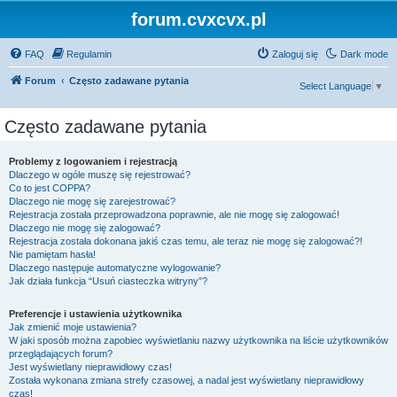
forum.cvxcvx.pl
FAQ
Regulamin
Zaloguj się
Dark mode
Forum
Często zadawane pytania
Select Language
▼
Często zadawane pytania
Problemy z logowaniem i rejestracją
Dlaczego w ogóle muszę się rejestrować?
Co to jest COPPA?
Dlaczego nie mogę się zarejestrować?
Rejestracja została przeprowadzona poprawnie, ale nie mogę się zalogować!
Dlaczego nie mogę się zalogować?
Rejestracja została dokonana jakiś czas temu, ale teraz nie mogę się zalogować?!
Nie pamiętam hasła!
Dlaczego następuje automatyczne wylogowanie?
Jak działa funkcja “Usuń ciasteczka witryny”?
Preferencje i ustawienia użytkownika
Jak zmienić moje ustawienia?
W jaki sposób można zapobiec wyświetlaniu nazwy użytkownika na liście użytkowników
przeglądających forum?
Jest wyświetlany nieprawidłowy czas!
Została wykonana zmiana strefy czasowej, a nadal jest wyświetlany nieprawidłowy
czas!