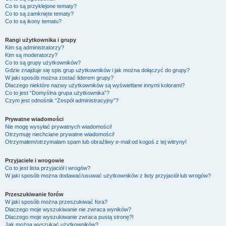
Co to są przyklejone tematy?
Co to są zamknięte tematy?
Co to są ikony tematu?
Rangi użytkownika i grupy
Kim są administratorzy?
Kim są moderatorzy?
Co to są grupy użytkowników?
Gdzie znajduje się spis grup użytkowników i jak można dołączyć do grupy?
W jaki sposób można zostać liderem grupy?
Dlaczego niektóre nazwy użytkowników są wyświetlane innymi kolorami?
Co to jest “Domyślna grupa użytkownika”?
Czym jest odnośnik “Zespół administracyjny”?
Prywatne wiadomości
Nie mogę wysyłać prywatnych wiadomości!
Otrzymuję niechciane prywatne wiadomości!
Otrzymałem/otrzymałam spam lub obraźliwy e-mail od kogoś z tej witryny!
Przyjaciele i wrogowie
Co to jest lista przyjaciół i wrogów?
W jaki sposób można dodawać/usuwać użytkowników z listy przyjaciół lub wrogów?
Przeszukiwanie forów
W jaki sposób można przeszukiwać fora?
Dlaczego moje wyszukiwanie nie zwraca wyników?
Dlaczego moje wyszukiwanie zwraca pustą stronę?!
Jak można wyszukać użytkowników?