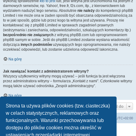
wykonaj sprawdzenie
kto to jest
lub, jeśli witryna jest uruchomiona na jednym z
darmowych serwisów, np. Yahoo!, free.fr, f2s.com, itp., z kierownictwem lub
wydziałem nadużyć tego serwisu. Absolutnie
nie należy
do kompetencji phpBB
Limited i nie może ona w żaden sposób być obarczana odpowiedzialnością za
to w jaki sposób, gdzie lub przez kogo ta witryna jest używana. Proszę nie
kontaktować się z phpBB Limited w sprawach zagadnień prawnych
(wstrzymania i zaniechania, odpowiedzialności, szkalujących komentarzy itp.)
bezpośrednio nie związanych
z witryną phpBB.com lub oprogramowaniem
phpBB samym w sobie. Jeśli do phpBB Limited zostanie wysłana wiadomość
dotycząca
innych podmiotów
używających tego oprogramowania, nie należy
oczekiwać odpowiedzi, lub zostanie udzielona odpowiedź lakoniczna.
Na górę
Jak nawiązać kontakt z administratorem witryny?
Wszyscy użytkownicy witryny mogą używać – jeśli funkcja ta jest włączona
przez administratora witryny – formularza „Kontakt z nami”. Członkowie witryny
mogą także używać odnośnika „Zespół administracyjny”.
Na górę
Strona ta używa plików cookies (tzw. ciasteczka)
Przejdź do
w celach statystycznych, reklamowych oraz
Forum
Usuń ciasteczka witryny
Strefa czasowa
UTC+02:00
funkcjonalnych. Warunki przechowywania lub
dostępu do plików cookies można określić w
Technologię dostarcza
phpBB
® Forum Software © phpBB Limited
ustawieniach przeglądarki internetowej.
Polski pakiet językowy dostarcza
phpBB.pl