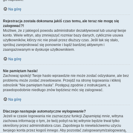
Na górę
Rejestracja została dokonana jakiś czas temu, ale teraz nie mogę się
zalogować?!
Możliwe, że z jakiegoś powodu administrator dezaktywował lub usunął twoje
konto. Wiele witryn, aby zmniejszyć rozmiar bazy danych, cyklicznie usuwa
użytkowników, którzy nic nie pisali przez dłuższy czas. Jeśli tak się stało,
spróbuj zarejestrować się ponownie i bądź bardziej aktywnym i
zaangażowanym w dyskusje użytkownikiem.
Na górę
Nie pamiętam hasła!
Zachowaj spokój! Twoje hasło wprawdzie nie może zostać odzyskane, ale bez
problemu może zostać zresetowane. Przejdź na stronę logowania i kliknij
odnośnik “Nie pamiętam hasła”. Postępuj zgodnie z instrukcjami, a
prawdopodobnie niedługo znów będziesz móc się zalogować.
Na górę
Dlaczego następuje automatyczne wylogowanie?
Jeżeli w czasie logowania nie zaznaczysz funkcji
Zapamiętaj mnie
, witryna
zachowa informację o tym, że twój pobyt na tej witrynie będzie trwał tylko
określony przez administratora czas. Zapobiega to niewłaściwemu użyciu
twojego konta przez kogoś innego. Aby pozostać zalogowanym/zalogowaną,