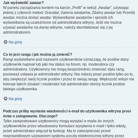
Jak wyświetlić awatar?
W panelu zarządzania kontem na karcie „Profil” w sekcji „Awatar”, używając
jednej z czterech metod: Gravatar, Galeria awatarów, Zdalny awatar lub Prześlij
awatar, można dodać awatar. Wyświetlanie awatarów i sposób ich
wyświetlania są uzależnione od administratora witryny. Jeśli nie można
używać awatarów na danej witrynie, należy skontaktować się z jej
administratorem.
Na górę
Co to jest ranga i jak można ją zmienić?
Rangi wyświetlane pod nazwami użytkowników oznaczają, ile postów dany
użytkownik napisał lub jaki ma status na forum, np. moderatora czy
administratora. Użytkownicy nie mogą bezpośrednio zmieniać stylu rang,
ponieważ ustawia je administrator witryny. Nie należy pisać postów tylko po to,
aby zwiększyć swój licznik postów i przez to swoją rangę. Większość witryn nie
toleruje takich działań i moderator lub administrator obniży licznik postów
takiego użytkownika.
Na górę
Podczas próby wysłania wiadomości e-mail do użytkownika witryna prosi
mnie o zalogowanie. Dlaczego?
Tylko zarejestrowani użytkownicy mogą wysyłać e-maile do innych
użytkowników przez wbudowany formularz wysyłania e-maili i tylko wtedy,
jeżeli administrator włączył tę funkcję. Ma to zabezpieczać przed
nieprawidłowym używaniem systemu poczty elektronicznej witryny przez