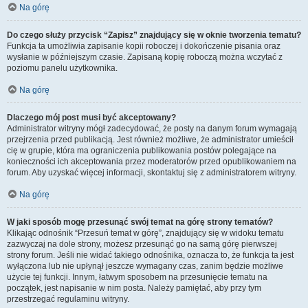
Na górę
Do czego służy przycisk “Zapisz” znajdujący się w oknie tworzenia tematu?
Funkcja ta umożliwia zapisanie kopii roboczej i dokończenie pisania oraz
wysłanie w późniejszym czasie. Zapisaną kopię roboczą można wczytać z
poziomu panelu użytkownika.
Na górę
Dlaczego mój post musi być akceptowany?
Administrator witryny mógł zadecydować, że posty na danym forum wymagają
przejrzenia przed publikacją. Jest również możliwe, że administrator umieścił
cię w grupie, która ma ograniczenia publikowania postów polegające na
konieczności ich akceptowania przez moderatorów przed opublikowaniem na
forum. Aby uzyskać więcej informacji, skontaktuj się z administratorem witryny.
Na górę
W jaki sposób mogę przesunąć swój temat na górę strony tematów?
Klikając odnośnik “Przesuń temat w górę”, znajdujący się w widoku tematu
zazwyczaj na dole strony, możesz przesunąć go na samą górę pierwszej
strony forum. Jeśli nie widać takiego odnośnika, oznacza to, że funkcja ta jest
wyłączona lub nie upłynął jeszcze wymagany czas, zanim będzie możliwe
użycie tej funkcji. Innym, łatwym sposobem na przesunięcie tematu na
początek, jest napisanie w nim posta. Należy pamiętać, aby przy tym
przestrzegać regulaminu witryny.