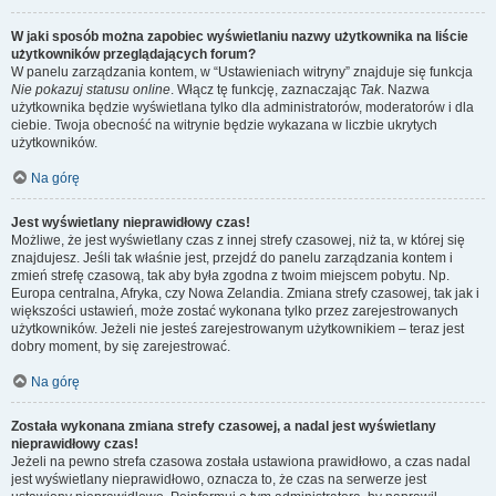
W jaki sposób można zapobiec wyświetlaniu nazwy użytkownika na liście
użytkowników przeglądających forum?
W panelu zarządzania kontem, w “Ustawieniach witryny” znajduje się funkcja
Nie pokazuj statusu online
. Włącz tę funkcję, zaznaczając
Tak
. Nazwa
użytkownika będzie wyświetlana tylko dla administratorów, moderatorów i dla
ciebie. Twoja obecność na witrynie będzie wykazana w liczbie ukrytych
użytkowników.
Na górę
Jest wyświetlany nieprawidłowy czas!
Możliwe, że jest wyświetlany czas z innej strefy czasowej, niż ta, w której się
znajdujesz. Jeśli tak właśnie jest, przejdź do panelu zarządzania kontem i
zmień strefę czasową, tak aby była zgodna z twoim miejscem pobytu. Np.
Europa centralna, Afryka, czy Nowa Zelandia. Zmiana strefy czasowej, tak jak i
większości ustawień, może zostać wykonana tylko przez zarejestrowanych
użytkowników. Jeżeli nie jesteś zarejestrowanym użytkownikiem – teraz jest
dobry moment, by się zarejestrować.
Na górę
Została wykonana zmiana strefy czasowej, a nadal jest wyświetlany
nieprawidłowy czas!
Jeżeli na pewno strefa czasowa została ustawiona prawidłowo, a czas nadal
jest wyświetlany nieprawidłowo, oznacza to, że czas na serwerze jest