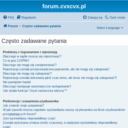
forum.cvxcvx.pl
FAQ
Regulamin
Zaloguj się
Dark mode
Forum
Często zadawane pytania
Select Language
▼
Często zadawane pytania
Problemy z logowaniem i rejestracją
Dlaczego w ogóle muszę się rejestrować?
Co to jest COPPA?
Dlaczego nie mogę się zarejestrować?
Rejestracja została przeprowadzona poprawnie, ale nie mogę się zalogować!
Dlaczego nie mogę się zalogować?
Rejestracja została dokonana jakiś czas temu, ale teraz nie mogę się zalogować?!
Nie pamiętam hasła!
Dlaczego następuje automatyczne wylogowanie?
Jak działa funkcja “Usuń ciasteczka witryny”?
Preferencje i ustawienia użytkownika
Jak zmienić moje ustawienia?
W jaki sposób można zapobiec wyświetlaniu nazwy użytkownika na liście użytkowników
przeglądających forum?
Jest wyświetlany nieprawidłowy czas!
Została wykonana zmiana strefy czasowej, a nadal jest wyświetlany nieprawidłowy
czas!