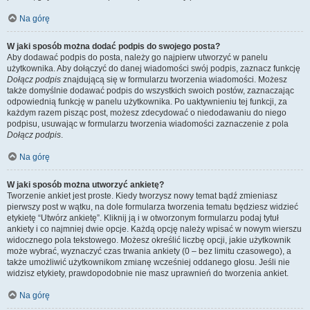
Na górę
W jaki sposób można dodać podpis do swojego posta?
Aby dodawać podpis do posta, należy go najpierw utworzyć w panelu
użytkownika. Aby dołączyć do danej wiadomości swój podpis, zaznacz funkcję
Dołącz podpis
znajdującą się w formularzu tworzenia wiadomości. Możesz
także domyślnie dodawać podpis do wszystkich swoich postów, zaznaczając
odpowiednią funkcję w panelu użytkownika. Po uaktywnieniu tej funkcji, za
każdym razem pisząc post, możesz zdecydować o niedodawaniu do niego
podpisu, usuwając w formularzu tworzenia wiadomości zaznaczenie z pola
Dołącz podpis
.
Na górę
W jaki sposób można utworzyć ankietę?
Tworzenie ankiet jest proste. Kiedy tworzysz nowy temat bądź zmieniasz
pierwszy post w wątku, na dole formularza tworzenia tematu będziesz widzieć
etykietę “Utwórz ankietę”. Kliknij ją i w otworzonym formularzu podaj tytuł
ankiety i co najmniej dwie opcje. Każdą opcję należy wpisać w nowym wierszu
widocznego pola tekstowego. Możesz określić liczbę opcji, jakie użytkownik
może wybrać, wyznaczyć czas trwania ankiety (0 – bez limitu czasowego), a
także umożliwić użytkownikom zmianę wcześniej oddanego głosu. Jeśli nie
widzisz etykiety, prawdopodobnie nie masz uprawnień do tworzenia ankiet.
Na górę