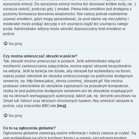
wyrażania emocji. Do wyrażania emocji można też stosować krótkie kody, np. :)
oznacza radość, podczas gdy :( smutek. Pełna lista emotikon jest dostępna z
poziomu formularza tworzenia wiadomości. Nie należy jednak nadmiernie
używać emotikon, gdyż mogą spowodować, że post stanie się nieczytelny i
moderator może podjąć decyzję o ich usunięciu bądź też usunięciu całego
posta. Administrator witryny może określić dopuszczalny limit emotikon w
poście.
Na górę
Czy można umieszczać obrazki w poście?
Tak, obrazki można umieszczać w postach. Jeśli administrator włączył
możliwość zamieszczania załączników, można wgrać obrazek bezpośrednio
na witrynę. Jeśli ta funkcja nie działa, aby obrazek był wyświetlany na forum,
należy podać odnośnik do obrazka umieszczonego na publicznie dostępnym
serwerze, np. http://www.jakas_strona.com/moj_obrazek.gif. Nie można
podawać odnośników do obrazków zapisanych na prywatnym komputerze,
chyba że jest publicznie dostępnym serwerem ani do obrazków znajdujących
się na stronach wymagających autoryzacji, takich jak, np. skrzynki pocztowe na
Gmail lub Yahoo! oraz stronach chronionych hasłem. Aby umieścić obrazek w
poście, użyj znacznika BBCode
[img]
.
Na górę
Co to są ogłoszenia globalne?
Ogłoszenia globalne zawierają ważne informacje i należy zawsze je czytać. Są
one wyświetlane na górze każdego forum i w panelu zarządzania kontem