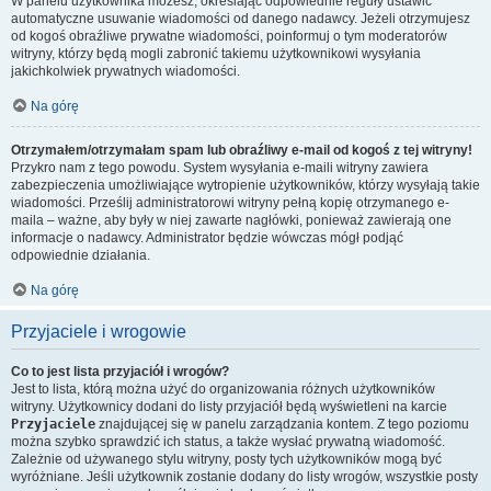
W panelu użytkownika możesz, określając odpowiednie reguły ustawić
automatyczne usuwanie wiadomości od danego nadawcy. Jeżeli otrzymujesz
od kogoś obraźliwe prywatne wiadomości, poinformuj o tym moderatorów
witryny, którzy będą mogli zabronić takiemu użytkownikowi wysyłania
jakichkolwiek prywatnych wiadomości.
Na górę
Otrzymałem/otrzymałam spam lub obraźliwy e-mail od kogoś z tej witryny!
Przykro nam z tego powodu. System wysyłania e-maili witryny zawiera
zabezpieczenia umożliwiające wytropienie użytkowników, którzy wysyłają takie
wiadomości. Prześlij administratorowi witryny pełną kopię otrzymanego e-
maila – ważne, aby były w niej zawarte nagłówki, ponieważ zawierają one
informacje o nadawcy. Administrator będzie wówczas mógł podjąć
odpowiednie działania.
Na górę
Przyjaciele i wrogowie
Co to jest lista przyjaciół i wrogów?
Jest to lista, którą można użyć do organizowania różnych użytkowników
witryny. Użytkownicy dodani do listy przyjaciół będą wyświetleni na karcie
Przyjaciele
znajdującej się w panelu zarządzania kontem. Z tego poziomu
można szybko sprawdzić ich status, a także wysłać prywatną wiadomość.
Zależnie od używanego stylu witryny, posty tych użytkowników mogą być
wyróżniane. Jeśli użytkownik zostanie dodany do listy wrogów, wszystkie posty