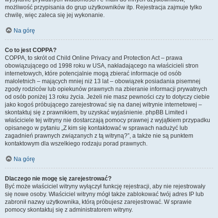
możliwość przypisania do grup użytkowników itp. Rejestracja zajmuje tylko
chwilę, więc zaleca się jej wykonanie.
Na górę
Co to jest COPPA?
COPPA, to skrót od Child Online Privacy and Protection Act – prawa
obowiązującego od 1998 roku w USA, nakładającego na właścicieli stron
internetowych, które potencjalnie mogą zbierać informacje od osób
małoletnich – mających mniej niż 13 lat – obowiązek posiadania pisemnej
zgody rodziców lub opiekunów prawnych na zbieranie informacji prywatnych
od osób poniżej 13 roku życia. Jeżeli nie masz pewności czy to dotyczy ciebie
jako kogoś próbującego zarejestrować się na danej witrynie internetowej –
skontaktuj się z prawnikiem, by uzyskać wyjaśnienie. phpBB Limited i
właściciele tej witryny nie dostarczają pomocy prawnej z wyjątkiem przypadku
opisanego w pytaniu „Z kim się kontaktować w sprawach nadużyć lub
zagadnień prawnych związanych z tą witryną?”, a także nie są punktem
kontaktowym dla wszelkiego rodzaju porad prawnych.
Na górę
Dlaczego nie mogę się zarejestrować?
Być może właściciel witryny wyłączył funkcję rejestracji, aby nie rejestrowały
się nowe osoby. Właściciel witryny mógł także zablokować twój adres IP lub
zabronił nazwy użytkownika, którą próbujesz zarejestrować. W sprawie
pomocy skontaktuj się z administratorem witryny.