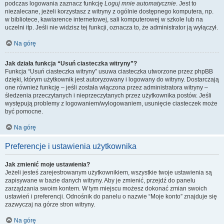
podczas logowania zaznacz funkcję
Loguj mnie automatycznie
. Jest to
niezalecane, jeżeli korzystasz z witryny z ogólnie dostępnego komputera, np.
w bibliotece, kawiarence internetowej, sali komputerowej w szkole lub na
uczelni itp. Jeśli nie widzisz tej funkcji, oznacza to, że administrator ją wyłączył.
Na górę
Jak działa funkcja “Usuń ciasteczka witryny”?
Funkcja “Usuń ciasteczka witryny” usuwa ciasteczka utworzone przez phpBB
dzięki, którym użytkownik jest autoryzowany i logowany do witryny. Dostarczają
one również funkcję – jeśli została włączona przez administratora witryny –
śledzenia przeczytanych i nieprzeczytanych przez użytkownika postów. Jeśli
występują problemy z logowaniem/wylogowaniem, usunięcie ciasteczek może
być pomocne.
Na górę
Preferencje i ustawienia użytkownika
Jak zmienić moje ustawienia?
Jeżeli jesteś zarejestrowanym użytkownikiem, wszystkie twoje ustawienia są
zapisywane w bazie danych witryny. Aby je zmienić, przejdź do panelu
zarządzania swoim kontem. W tym miejscu możesz dokonać zmian swoich
ustawień i preferencji. Odnośnik do panelu o nazwie “Moje konto” znajduje się
zazwyczaj na górze stron witryny.
Na górę