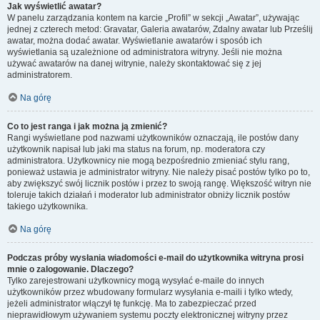
Jak wyświetlić awatar?
W panelu zarządzania kontem na karcie „Profil” w sekcji „Awatar”, używając
jednej z czterech metod: Gravatar, Galeria awatarów, Zdalny awatar lub Prześlij
awatar, można dodać awatar. Wyświetlanie awatarów i sposób ich
wyświetlania są uzależnione od administratora witryny. Jeśli nie można
używać awatarów na danej witrynie, należy skontaktować się z jej
administratorem.
Na górę
Co to jest ranga i jak można ją zmienić?
Rangi wyświetlane pod nazwami użytkowników oznaczają, ile postów dany
użytkownik napisał lub jaki ma status na forum, np. moderatora czy
administratora. Użytkownicy nie mogą bezpośrednio zmieniać stylu rang,
ponieważ ustawia je administrator witryny. Nie należy pisać postów tylko po to,
aby zwiększyć swój licznik postów i przez to swoją rangę. Większość witryn nie
toleruje takich działań i moderator lub administrator obniży licznik postów
takiego użytkownika.
Na górę
Podczas próby wysłania wiadomości e-mail do użytkownika witryna prosi
mnie o zalogowanie. Dlaczego?
Tylko zarejestrowani użytkownicy mogą wysyłać e-maile do innych
użytkowników przez wbudowany formularz wysyłania e-maili i tylko wtedy,
jeżeli administrator włączył tę funkcję. Ma to zabezpieczać przed
nieprawidłowym używaniem systemu poczty elektronicznej witryny przez