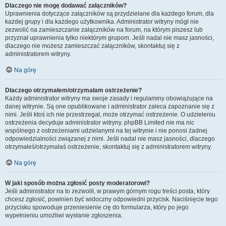
Dlaczego nie mogę dodawać załączników?
Uprawnienia dotyczące załączników są przydzielane dla każdego forum, dla
każdej grupy i dla każdego użytkownika. Administrator witryny mógł nie
zezwolić na zamieszczanie załączników na forum, na którym piszesz lub
przyznał uprawnienia tylko niektórym grupom. Jeśli nadal nie masz jasności,
dlaczego nie możesz zamieszczać załączników, skontaktuj się z
administratorem witryny.
Na górę
Dlaczego otrzymałem/otrzymałam ostrzeżenie?
Każdy administrator witryny ma swoje zasady i regulaminy obowiązujące na
danej witrynie. Są one opublikowane i administrator zaleca zapoznanie się z
nimi. Jeśli ktoś ich nie przestrzegał, może otrzymać ostrzeżenie. O udzieleniu
ostrzeżenia decyduje administrator witryny. phpBB Limited nie ma nic
wspólnego z ostrzeżeniami udzielanymi na tej witrynie i nie ponosi żadnej
odpowiedzialności związanej z nimi. Jeśli nadal nie masz jasności, dlaczego
otrzymałeś/otrzymałaś ostrzeżenie, skontaktuj się z administratorem witryny.
Na górę
W jaki sposób można zgłosić posty moderatorowi?
Jeśli administrator na to zezwolił, w prawym górnym rogu treści posta, który
chcesz zgłosić, powinien być widoczny odpowiedni przycisk. Naciśnięcie tego
przycisku spowoduje przeniesienie cię do formularza, który po jego
wypełnieniu umożliwi wysłanie zgłoszenia.