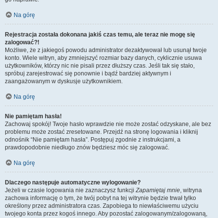
Na górę
Rejestracja została dokonana jakiś czas temu, ale teraz nie mogę się
zalogować?!
Możliwe, że z jakiegoś powodu administrator dezaktywował lub usunął twoje
konto. Wiele witryn, aby zmniejszyć rozmiar bazy danych, cyklicznie usuwa
użytkowników, którzy nic nie pisali przez dłuższy czas. Jeśli tak się stało,
spróbuj zarejestrować się ponownie i bądź bardziej aktywnym i
zaangażowanym w dyskusje użytkownikiem.
Na górę
Nie pamiętam hasła!
Zachowaj spokój! Twoje hasło wprawdzie nie może zostać odzyskane, ale bez
problemu może zostać zresetowane. Przejdź na stronę logowania i kliknij
odnośnik “Nie pamiętam hasła”. Postępuj zgodnie z instrukcjami, a
prawdopodobnie niedługo znów będziesz móc się zalogować.
Na górę
Dlaczego następuje automatyczne wylogowanie?
Jeżeli w czasie logowania nie zaznaczysz funkcji
Zapamiętaj mnie
, witryna
zachowa informację o tym, że twój pobyt na tej witrynie będzie trwał tylko
określony przez administratora czas. Zapobiega to niewłaściwemu użyciu
twojego konta przez kogoś innego. Aby pozostać zalogowanym/zalogowaną,