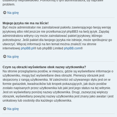
ustawiony nieprawidłowo. Poinformuj o tym administratora, by naprawił
problem.
Na górę
Mojego języka nie ma na liście!
Być może administrator nie zainstalował pakietu zawierającego twoją wersję
językową albo nikt jeszcze nie przetłumaczył phpBB3 na twój język. Zapytaj
administratora witryny czy może zainstalować pakiet językowy, którego
potrzebujesz. Jeśli pakiet dla twojego języka nie istnieje, może spróbujesz go
utworzyć. Więcej informacji na ten temat można znaleźć na stronie
internetowej
phpBB.pl
® lub phpBB Limited
phpBB.com
®
Na górę
Czym są obrazki wyświetlane obok nazwy użytkownika?
Na stronie przeglądania postów, w miejscu, gdzie są wyświetlane informacje o
użytkowniku, mogą być wyświetlane dwa obrazki. Pierwszy obrazek jest
skojarzony z rangą użytkownika. W zależności od używanego stylu jest on w
formie gwiazdek, kwadracików lub kropek pokazujących, jak dużo postów
zostało napisanych przez użytkownika lub jaki jest jego status na tej witrynie.
Jest on wyświetlany poniżej nazwy użytkownika. Drugi, zazwyczaj większy
obrazek, wyświetlany powyżej nazwy użytkownika jest znany jako awatar i jest
unikatowy lub osobisty dla każdego użytkownika.
Na górę