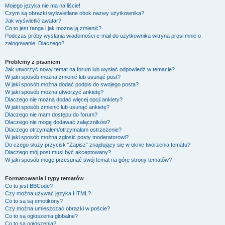
Mojego języka nie ma na liście!
Czym są obrazki wyświetlane obok nazwy użytkownika?
Jak wyświetlić awatar?
Co to jest ranga i jak można ją zmienić?
Podczas próby wysłania wiadomości e-mail do użytkownika witryna prosi mnie o
zalogowanie. Dlaczego?
Problemy z pisaniem
Jak utworzyć nowy temat na forum lub wysłać odpowiedź w temacie?
W jaki sposób można zmienić lub usunąć post?
W jaki sposób można dodać podpis do swojego posta?
W jaki sposób można utworzyć ankietę?
Dlaczego nie można dodać więcej opcji ankiety?
W jaki sposób zmienić lub usunąć ankietę?
Dlaczego nie mam dostępu do forum?
Dlaczego nie mogę dodawać załączników?
Dlaczego otrzymałem/otrzymałam ostrzeżenie?
W jaki sposób można zgłosić posty moderatorowi?
Do czego służy przycisk “Zapisz” znajdujący się w oknie tworzenia tematu?
Dlaczego mój post musi być akceptowany?
W jaki sposób mogę przesunąć swój temat na górę strony tematów?
Formatowanie i typy tematów
Co to jest BBCode?
Czy można używać języka HTML?
Co to są są emotikony?
Czy można umieszczać obrazki w poście?
Co to są ogłoszenia globalne?
Co to są ogłoszenia?