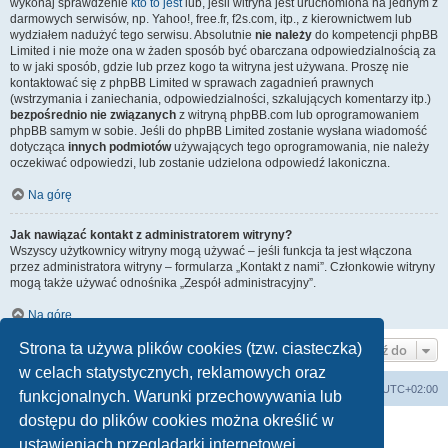
wykonaj sprawdzenie
kto to jest
lub, jeśli witryna jest uruchomiona na jednym z
darmowych serwisów, np. Yahoo!, free.fr, f2s.com, itp., z kierownictwem lub
wydziałem nadużyć tego serwisu. Absolutnie
nie należy
do kompetencji phpBB
Limited i nie może ona w żaden sposób być obarczana odpowiedzialnością za
to w jaki sposób, gdzie lub przez kogo ta witryna jest używana. Proszę nie
kontaktować się z phpBB Limited w sprawach zagadnień prawnych
(wstrzymania i zaniechania, odpowiedzialności, szkalujących komentarzy itp.)
bezpośrednio nie związanych
z witryną phpBB.com lub oprogramowaniem
phpBB samym w sobie. Jeśli do phpBB Limited zostanie wysłana wiadomość
dotycząca
innych podmiotów
używających tego oprogramowania, nie należy
oczekiwać odpowiedzi, lub zostanie udzielona odpowiedź lakoniczna.
Na górę
Jak nawiązać kontakt z administratorem witryny?
Wszyscy użytkownicy witryny mogą używać – jeśli funkcja ta jest włączona
przez administratora witryny – formularza „Kontakt z nami”. Członkowie witryny
mogą także używać odnośnika „Zespół administracyjny”.
Na górę
Strona ta używa plików cookies (tzw. ciasteczka)
Przejdź do
w celach statystycznych, reklamowych oraz
Forum
Usuń ciasteczka witryny
Strefa czasowa
UTC+02:00
funkcjonalnych. Warunki przechowywania lub
dostępu do plików cookies można określić w
Technologię dostarcza
phpBB
® Forum Software © phpBB Limited
ustawieniach przeglądarki internetowej.
Polski pakiet językowy dostarcza
phpBB.pl