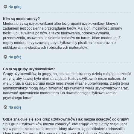
Na górę
Kim są moderatorzy?
Moderatorzy są użytkownikami albo też grupami użytkowników, których
zadaniem jest codzienne przeglądanie forów. Mają oni możliwość zmiany
treści lub usuwania postów, a także blokowania, odblokowywania,
przenoszenia, usuwania i dzielenia tematów na forum, które moderują. Z
reguły moderatorzy czuwają, aby użytkownicy pisali na temat oraz nie
publikowali niewłaściwych i obraźliwych materiałów.
Na górę
Co to są grupy użytkowników?
Grupy użytkowników, to grupy, na jakie administratorzy dzielą całą społeczność
witryny, aby łatwiej było nimi zarządzać. Każdy użytkownik może należeć do
wielu grup, a każda grupa może mieć swoje własne uprawnienia. Dzięki temu
administratorzy mogą łatwo zmieniać uprawnienia wielu użytkowników naraz,
nadawać uprawnienia moderatora lub dawać dostęp użytkownikom do
prywatnego forum.
Na górę
Gdzie znajduje się spis grup użytkowników i jak można dołączyć do grupy?
Spis grup użytkowników można zobaczyć, otwierając kartę
Grupy
znajdującą
się w panelu zarządzania kontem, który otwiera się po kliknięciu odnośnika
Moje konto
. Nie wszystkie grupy są dostępne dla każdego. Niektóre mogą