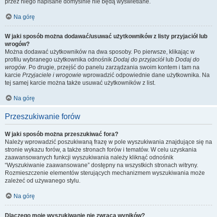
przez niego napisane domyślnie nie będą wyświetlane.
Na górę
W jaki sposób można dodawać/usuwać użytkowników z listy przyjaciół lub
wrogów?
Można dodawać użytkowników na dwa sposoby. Po pierwsze, klikając w
profilu wybranego użytkownika odnośnik
Dodaj do przyjaciół
lub
Dodaj do
wrogów
. Po drugie, przejść do panelu zarządzania swoim kontem i tam na
karcie
Przyjaciele i wrogowie
wprowadzić odpowiednie dane użytkownika. Na
tej samej karcie można także usuwać użytkowników z list.
Na górę
Przeszukiwanie forów
W jaki sposób można przeszukiwać fora?
Należy wprowadzić poszukiwaną frazę w pole wyszukiwania znajdujące się na
stronie wykazu forów, a także stronach forów i tematów. W celu uzyskania
zaawansowanych funkcji wyszukiwania należy kliknąć odnośnik
“Wyszukiwanie zaawansowane” dostępny na wszystkich stronach witryny.
Rozmieszczenie elementów sterujących mechanizmem wyszukiwania może
zależeć od używanego stylu.
Na górę
Dlaczego moje wyszukiwanie nie zwraca wyników?