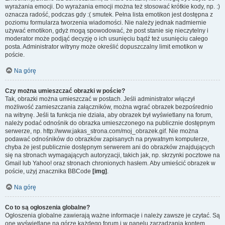
wyrażania emocji. Do wyrażania emocji można też stosować krótkie kody, np. :)
oznacza radość, podczas gdy :( smutek. Pełna lista emotikon jest dostępna z
poziomu formularza tworzenia wiadomości. Nie należy jednak nadmiernie
używać emotikon, gdyż mogą spowodować, że post stanie się nieczytelny i
moderator może podjąć decyzję o ich usunięciu bądź też usunięciu całego
posta. Administrator witryny może określić dopuszczalny limit emotikon w
poście.
Na górę
Czy można umieszczać obrazki w poście?
Tak, obrazki można umieszczać w postach. Jeśli administrator włączył
możliwość zamieszczania załączników, można wgrać obrazek bezpośrednio
na witrynę. Jeśli ta funkcja nie działa, aby obrazek był wyświetlany na forum,
należy podać odnośnik do obrazka umieszczonego na publicznie dostępnym
serwerze, np. http://www.jakas_strona.com/moj_obrazek.gif. Nie można
podawać odnośników do obrazków zapisanych na prywatnym komputerze,
chyba że jest publicznie dostępnym serwerem ani do obrazków znajdujących
się na stronach wymagających autoryzacji, takich jak, np. skrzynki pocztowe na
Gmail lub Yahoo! oraz stronach chronionych hasłem. Aby umieścić obrazek w
poście, użyj znacznika BBCode
[img]
.
Na górę
Co to są ogłoszenia globalne?
Ogłoszenia globalne zawierają ważne informacje i należy zawsze je czytać. Są
one wyświetlane na górze każdego forum i w panelu zarządzania kontem