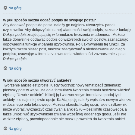
Na górę
W jaki sposób można dodać podpis do swojego posta?
Aby dodawać podpis do posta, należy go najpierw utworzyć w panelu
użytkownika. Aby dołączyć do danej wiadomości swój podpis, zaznacz funkcję
Dołącz podpis
znajdującą się w formularzu tworzenia wiadomości. Możesz
także domyślnie dodawać podpis do wszystkich swoich postów, zaznaczając
odpowiednią funkcję w panelu użytkownika. Po uaktywnieniu tej funkcji, za
każdym razem pisząc post, możesz zdecydować o niedodawaniu do niego
podpisu, usuwając w formularzu tworzenia wiadomości zaznaczenie z pola
Dołącz podpis
.
Na górę
W jaki sposób można utworzyć ankietę?
Tworzenie ankiet jest proste. Kiedy tworzysz nowy temat bądź zmieniasz
pierwszy post w wątku, na dole formularza tworzenia tematu będziesz widzieć
etykietę “Utwórz ankietę”. Kliknij ją i w otworzonym formularzu podaj tytuł
ankiety i co najmniej dwie opcje. Każdą opcję należy wpisać w nowym wierszu
widocznego pola tekstowego. Możesz określić liczbę opcji, jakie użytkownik
może wybrać, wyznaczyć czas trwania ankiety (0 – bez limitu czasowego), a
także umożliwić użytkownikom zmianę wcześniej oddanego głosu. Jeśli nie
widzisz etykiety, prawdopodobnie nie masz uprawnień do tworzenia ankiet.
Na górę