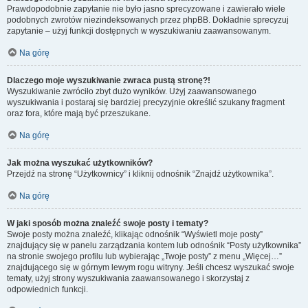
Prawdopodobnie zapytanie nie było jasno sprecyzowane i zawierało wiele
podobnych zwrotów niezindeksowanych przez phpBB. Dokładnie sprecyzuj
zapytanie – użyj funkcji dostępnych w wyszukiwaniu zaawansowanym.
Na górę
Dlaczego moje wyszukiwanie zwraca pustą stronę?!
Wyszukiwanie zwróciło zbyt dużo wyników. Użyj zaawansowanego
wyszukiwania i postaraj się bardziej precyzyjnie określić szukany fragment
oraz fora, które mają być przeszukane.
Na górę
Jak można wyszukać użytkowników?
Przejdź na stronę “Użytkownicy” i kliknij odnośnik “Znajdź użytkownika”.
Na górę
W jaki sposób można znaleźć swoje posty i tematy?
Swoje posty można znaleźć, klikając odnośnik “Wyświetl moje posty”
znajdujący się w panelu zarządzania kontem lub odnośnik “Posty użytkownika”
na stronie swojego profilu lub wybierając „Twoje posty” z menu „Więcej…”
znajdującego się w górnym lewym rogu witryny. Jeśli chcesz wyszukać swoje
tematy, użyj strony wyszukiwania zaawansowanego i skorzystaj z
odpowiednich funkcji.