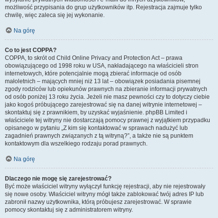
możliwość przypisania do grup użytkowników itp. Rejestracja zajmuje tylko
chwilę, więc zaleca się jej wykonanie.
Na górę
Co to jest COPPA?
COPPA, to skrót od Child Online Privacy and Protection Act – prawa
obowiązującego od 1998 roku w USA, nakładającego na właścicieli stron
internetowych, które potencjalnie mogą zbierać informacje od osób
małoletnich – mających mniej niż 13 lat – obowiązek posiadania pisemnej
zgody rodziców lub opiekunów prawnych na zbieranie informacji prywatnych
od osób poniżej 13 roku życia. Jeżeli nie masz pewności czy to dotyczy ciebie
jako kogoś próbującego zarejestrować się na danej witrynie internetowej –
skontaktuj się z prawnikiem, by uzyskać wyjaśnienie. phpBB Limited i
właściciele tej witryny nie dostarczają pomocy prawnej z wyjątkiem przypadku
opisanego w pytaniu „Z kim się kontaktować w sprawach nadużyć lub
zagadnień prawnych związanych z tą witryną?”, a także nie są punktem
kontaktowym dla wszelkiego rodzaju porad prawnych.
Na górę
Dlaczego nie mogę się zarejestrować?
Być może właściciel witryny wyłączył funkcję rejestracji, aby nie rejestrowały
się nowe osoby. Właściciel witryny mógł także zablokować twój adres IP lub
zabronił nazwy użytkownika, którą próbujesz zarejestrować. W sprawie
pomocy skontaktuj się z administratorem witryny.