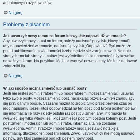
anonimowych użytkowników.
Na górę
Problemy z pisaniem
Jak utworzyć nowy temat na forum lub wysłać odpowiedź w temacie?
Aby utworzyć nowy temat na forum, należy nacisnąć przycisk „Nowy temat”,
aby odpowiedzieć w temacie, nacisnąć przycisk „Odpowiedz”. Być może, że
przed publikowaniem wiadomości trzeba będzie się zarejestrować. Na dole
strony forum lub strony tematów jest wyświetlana lista uprawnień użytkownika
na każdym forum. Na przykład: Możesz tworzyć nowe tematy, Możesz dodawać
załączniki itp.
Na górę
W jaki sposób można zmienić lub usunąć post?
Jeśli nie jesteś administratorem lub moderatorem, możesz zmieniać i usuwać
tylko swoje posty. Możesz zmienić post, naciskając przycisk
Zmień
znajdujący
się przy danym poście. Czasami można to zrobić tylko przez pewien czas po
jego napisaniu. Jeżeli ktoś odpowiedział na ten post, pod twoim postem pojawi
się informacja ile razy i kiedy ostatni raz post był zmieniany. Informacja ta
wyświetli się tylko wtedy, jeśli ktoś zamieścił pod tym postem kolejny post. Jeśli
post zmienił moderator lub administrator, informacja ta nie zostanie
wyświetlona. Administratorzy i moderatorzy mogą zostawić notatkę z
informacją, dlaczego ten post zmieniali. Zwykli użytkownicy nie mogą usuwać
postów, gdy ktoś zamieścił pod ich postem nowy post.