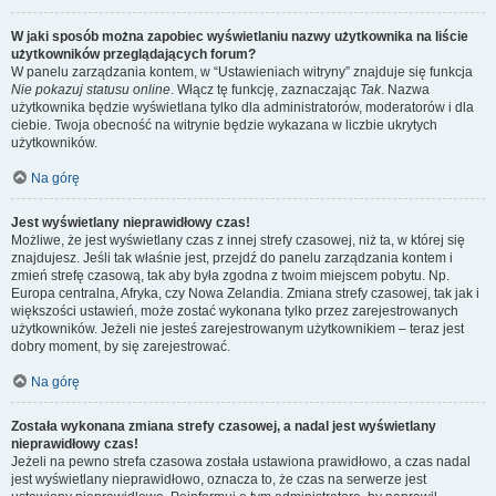
W jaki sposób można zapobiec wyświetlaniu nazwy użytkownika na liście
użytkowników przeglądających forum?
W panelu zarządzania kontem, w “Ustawieniach witryny” znajduje się funkcja
Nie pokazuj statusu online
. Włącz tę funkcję, zaznaczając
Tak
. Nazwa
użytkownika będzie wyświetlana tylko dla administratorów, moderatorów i dla
ciebie. Twoja obecność na witrynie będzie wykazana w liczbie ukrytych
użytkowników.
Na górę
Jest wyświetlany nieprawidłowy czas!
Możliwe, że jest wyświetlany czas z innej strefy czasowej, niż ta, w której się
znajdujesz. Jeśli tak właśnie jest, przejdź do panelu zarządzania kontem i
zmień strefę czasową, tak aby była zgodna z twoim miejscem pobytu. Np.
Europa centralna, Afryka, czy Nowa Zelandia. Zmiana strefy czasowej, tak jak i
większości ustawień, może zostać wykonana tylko przez zarejestrowanych
użytkowników. Jeżeli nie jesteś zarejestrowanym użytkownikiem – teraz jest
dobry moment, by się zarejestrować.
Na górę
Została wykonana zmiana strefy czasowej, a nadal jest wyświetlany
nieprawidłowy czas!
Jeżeli na pewno strefa czasowa została ustawiona prawidłowo, a czas nadal
jest wyświetlany nieprawidłowo, oznacza to, że czas na serwerze jest