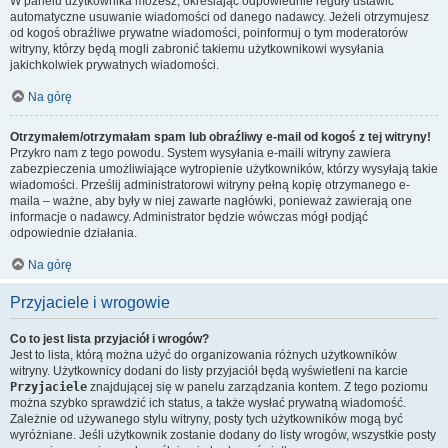
W panelu użytkownika możesz, określając odpowiednie reguły ustawić
automatyczne usuwanie wiadomości od danego nadawcy. Jeżeli otrzymujesz
od kogoś obraźliwe prywatne wiadomości, poinformuj o tym moderatorów
witryny, którzy będą mogli zabronić takiemu użytkownikowi wysyłania
jakichkolwiek prywatnych wiadomości.
Na górę
Otrzymałem/otrzymałam spam lub obraźliwy e-mail od kogoś z tej witryny!
Przykro nam z tego powodu. System wysyłania e-maili witryny zawiera
zabezpieczenia umożliwiające wytropienie użytkowników, którzy wysyłają takie
wiadomości. Prześlij administratorowi witryny pełną kopię otrzymanego e-
maila – ważne, aby były w niej zawarte nagłówki, ponieważ zawierają one
informacje o nadawcy. Administrator będzie wówczas mógł podjąć
odpowiednie działania.
Na górę
Przyjaciele i wrogowie
Co to jest lista przyjaciół i wrogów?
Jest to lista, którą można użyć do organizowania różnych użytkowników
witryny. Użytkownicy dodani do listy przyjaciół będą wyświetleni na karcie
Przyjaciele
znajdującej się w panelu zarządzania kontem. Z tego poziomu
można szybko sprawdzić ich status, a także wysłać prywatną wiadomość.
Zależnie od używanego stylu witryny, posty tych użytkowników mogą być
wyróżniane. Jeśli użytkownik zostanie dodany do listy wrogów, wszystkie posty