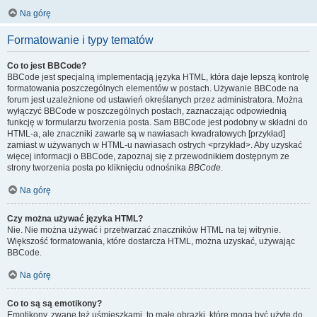
Na górę
Formatowanie i typy tematów
Co to jest BBCode?
BBCode jest specjalną implementacją języka HTML, która daje lepszą kontrolę
formatowania poszczególnych elementów w postach. Używanie BBCode na
forum jest uzależnione od ustawień określanych przez administratora. Można
wyłączyć BBCode w poszczególnych postach, zaznaczając odpowiednią
funkcję w formularzu tworzenia posta. Sam BBCode jest podobny w składni do
HTML-a, ale znaczniki zawarte są w nawiasach kwadratowych [przykład]
zamiast w używanych w HTML-u nawiasach ostrych <przykład>. Aby uzyskać
więcej informacji o BBCode, zapoznaj się z przewodnikiem dostępnym ze
strony tworzenia posta po kliknięciu odnośnika
BBCode
.
Na górę
Czy można używać języka HTML?
Nie. Nie można używać i przetwarzać znaczników HTML na tej witrynie.
Większość formatowania, które dostarcza HTML, można uzyskać, używając
BBCode.
Na górę
Co to są są emotikony?
Emotikony, zwane też uśmieszkami, to małe obrazki, które mogą być użyte do