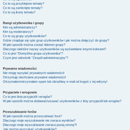
Co to są przyklejone tematy?
Co to są zamknięte tematy?
Co to są ikony tematu?
Rangi użytkownika i grupy
Kim są administratorzy?
Kim są moderatorzy?
Co to są grupy użytkowników?
Gdzie znajduje się spis grup użytkowników i jak można dołączyć do grupy?
W jaki sposób można zostać liderem grupy?
Dlaczego niektóre nazwy użytkowników są wyświetlane innymi kolorami?
Co to jest “Domyślna grupa użytkownika”?
Czym jest odnośnik “Zespół administracyjny”?
Prywatne wiadomości
Nie mogę wysyłać prywatnych wiadomości!
Otrzymuję niechciane prywatne wiadomości!
Otrzymałem/otrzymałam spam lub obraźliwy e-mail od kogoś z tej witryny!
Przyjaciele i wrogowie
Co to jest lista przyjaciół i wrogów?
W jaki sposób można dodawać/usuwać użytkowników z listy przyjaciół lub wrogów?
Przeszukiwanie forów
W jaki sposób można przeszukiwać fora?
Dlaczego moje wyszukiwanie nie zwraca wyników?
Dlaczego moje wyszukiwanie zwraca pustą stronę?!
Jak można wyszukać użytkowników?