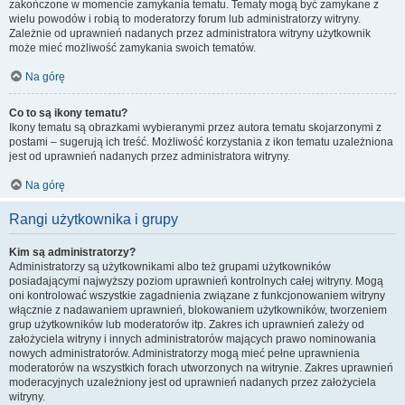
zakończone w momencie zamykania tematu. Tematy mogą być zamykane z
wielu powodów i robią to moderatorzy forum lub administratorzy witryny.
Zależnie od uprawnień nadanych przez administratora witryny użytkownik
może mieć możliwość zamykania swoich tematów.
Na górę
Co to są ikony tematu?
Ikony tematu są obrazkami wybieranymi przez autora tematu skojarzonymi z
postami – sugerują ich treść. Możliwość korzystania z ikon tematu uzależniona
jest od uprawnień nadanych przez administratora witryny.
Na górę
Rangi użytkownika i grupy
Kim są administratorzy?
Administratorzy są użytkownikami albo też grupami użytkowników
posiadającymi najwyższy poziom uprawnień kontrolnych całej witryny. Mogą
oni kontrolować wszystkie zagadnienia związane z funkcjonowaniem witryny
włącznie z nadawaniem uprawnień, blokowaniem użytkowników, tworzeniem
grup użytkowników lub moderatorów itp. Zakres ich uprawnień zależy od
założyciela witryny i innych administratorów mających prawo nominowania
nowych administratorów. Administratorzy mogą mieć pełne uprawnienia
moderatorów na wszystkich forach utworzonych na witrynie. Zakres uprawnień
moderacyjnych uzależniony jest od uprawnień nadanych przez założyciela
witryny.