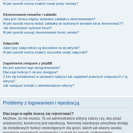
W jaki sposób można znaleźć swoje posty i tematy?
Obserwowanie tematów i zakładki
Jaka jest różnica między dodaniem zakładki a obserwowaniem?
W jaki sposób można dodać zakładkę do wybranych tematów lub je obserwować??
Jak obserwować wybrane forum?
W jaki sposób usunąć obserwowanie forum, tematu?
Załączniki
Jakie typy załączników są dozwolone na tej witrynie?
W jaki sposób można znaleźć wszystkie swoje załączniki?
Zagadnienia związane z phpBB
Kto jest autorem tego oprogramowania?
Dlaczego funkcja X nie jest dostępna?
Z kim się kontaktować w sprawach nadużyć lub zagadnień prawnych związanych z tą
witryną?
Jak nawiązać kontakt z administratorem witryny?
Problemy z logowaniem i rejestracją
Dlaczego w ogóle muszę się rejestrować?
Możliwe, że nie musisz. To od administratora witryny zależy czy, aby pisać
wiadomości, konieczna jest rejestracja. Niemniej rejestracja umożliwia dostęp
do dodatkowych funkcji niedostępnych dla gości, takich jak własny awatar,
wysyłanie prywatnych wiadomości i e-maili do innych użytkowników,