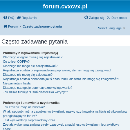
forum.cvxcvx.pl
FAQ
Regulamin
Zaloguj się
Dark mode
Forum
Często zadawane pytania
Select Language
▼
Często zadawane pytania
Problemy z logowaniem i rejestracją
Dlaczego w ogóle muszę się rejestrować?
Co to jest COPPA?
Dlaczego nie mogę się zarejestrować?
Rejestracja została przeprowadzona poprawnie, ale nie mogę się zalogować!
Dlaczego nie mogę się zalogować?
Rejestracja została dokonana jakiś czas temu, ale teraz nie mogę się zalogować?!
Nie pamiętam hasła!
Dlaczego następuje automatyczne wylogowanie?
Jak działa funkcja “Usuń ciasteczka witryny”?
Preferencje i ustawienia użytkownika
Jak zmienić moje ustawienia?
W jaki sposób można zapobiec wyświetlaniu nazwy użytkownika na liście użytkowników
przeglądających forum?
Jest wyświetlany nieprawidłowy czas!
Została wykonana zmiana strefy czasowej, a nadal jest wyświetlany nieprawidłowy
czas!