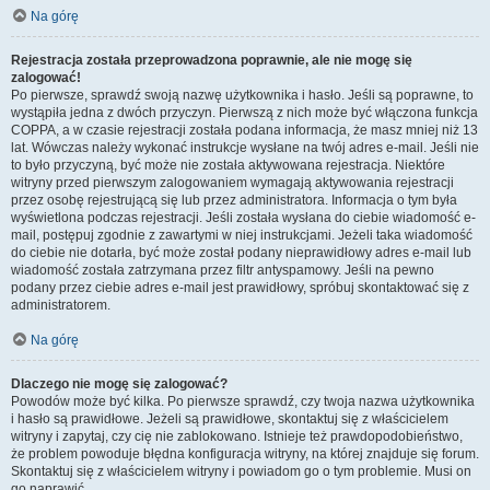
Na górę
Rejestracja została przeprowadzona poprawnie, ale nie mogę się
zalogować!
Po pierwsze, sprawdź swoją nazwę użytkownika i hasło. Jeśli są poprawne, to
wystąpiła jedna z dwóch przyczyn. Pierwszą z nich może być włączona funkcja
COPPA, a w czasie rejestracji została podana informacja, że masz mniej niż 13
lat. Wówczas należy wykonać instrukcje wysłane na twój adres e-mail. Jeśli nie
to było przyczyną, być może nie została aktywowana rejestracja. Niektóre
witryny przed pierwszym zalogowaniem wymagają aktywowania rejestracji
przez osobę rejestrującą się lub przez administratora. Informacja o tym była
wyświetlona podczas rejestracji. Jeśli została wysłana do ciebie wiadomość e-
mail, postępuj zgodnie z zawartymi w niej instrukcjami. Jeżeli taka wiadomość
do ciebie nie dotarła, być może został podany nieprawidłowy adres e-mail lub
wiadomość została zatrzymana przez filtr antyspamowy. Jeśli na pewno
podany przez ciebie adres e-mail jest prawidłowy, spróbuj skontaktować się z
administratorem.
Na górę
Dlaczego nie mogę się zalogować?
Powodów może być kilka. Po pierwsze sprawdź, czy twoja nazwa użytkownika
i hasło są prawidłowe. Jeżeli są prawidłowe, skontaktuj się z właścicielem
witryny i zapytaj, czy cię nie zablokowano. Istnieje też prawdopodobieństwo,
że problem powoduje błędna konfiguracja witryny, na której znajduje się forum.
Skontaktuj się z właścicielem witryny i powiadom go o tym problemie. Musi on
go naprawić.