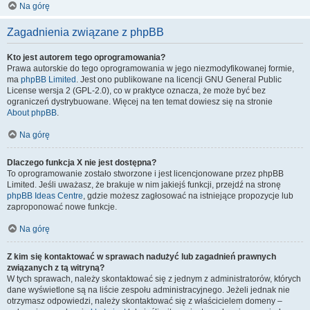
Na górę
Zagadnienia związane z phpBB
Kto jest autorem tego oprogramowania?
Prawa autorskie do tego oprogramowania w jego niezmodyfikowanej formie,
ma
phpBB Limited
. Jest ono publikowane na licencji GNU General Public
License wersja 2 (GPL-2.0), co w praktyce oznacza, że może być bez
ograniczeń dystrybuowane. Więcej na ten temat dowiesz się na stronie
About phpBB
.
Na górę
Dlaczego funkcja X nie jest dostępna?
To oprogramowanie zostało stworzone i jest licencjonowane przez phpBB
Limited. Jeśli uważasz, że brakuje w nim jakiejś funkcji, przejdź na stronę
phpBB Ideas Centre
, gdzie możesz zagłosować na istniejące propozycje lub
zaproponować nowe funkcje.
Na górę
Z kim się kontaktować w sprawach nadużyć lub zagadnień prawnych
związanych z tą witryną?
W tych sprawach, należy skontaktować się z jednym z administratorów, których
dane wyświetlone są na liście zespołu administracyjnego. Jeżeli jednak nie
otrzymasz odpowiedzi, należy skontaktować się z właścicielem domeny –