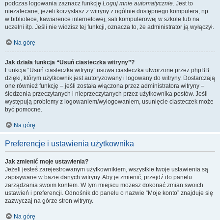
podczas logowania zaznacz funkcję
Loguj mnie automatycznie
. Jest to
niezalecane, jeżeli korzystasz z witryny z ogólnie dostępnego komputera, np.
w bibliotece, kawiarence internetowej, sali komputerowej w szkole lub na
uczelni itp. Jeśli nie widzisz tej funkcji, oznacza to, że administrator ją wyłączył.
Na górę
Jak działa funkcja “Usuń ciasteczka witryny”?
Funkcja “Usuń ciasteczka witryny” usuwa ciasteczka utworzone przez phpBB
dzięki, którym użytkownik jest autoryzowany i logowany do witryny. Dostarczają
one również funkcję – jeśli została włączona przez administratora witryny –
śledzenia przeczytanych i nieprzeczytanych przez użytkownika postów. Jeśli
występują problemy z logowaniem/wylogowaniem, usunięcie ciasteczek może
być pomocne.
Na górę
Preferencje i ustawienia użytkownika
Jak zmienić moje ustawienia?
Jeżeli jesteś zarejestrowanym użytkownikiem, wszystkie twoje ustawienia są
zapisywane w bazie danych witryny. Aby je zmienić, przejdź do panelu
zarządzania swoim kontem. W tym miejscu możesz dokonać zmian swoich
ustawień i preferencji. Odnośnik do panelu o nazwie “Moje konto” znajduje się
zazwyczaj na górze stron witryny.
Na górę