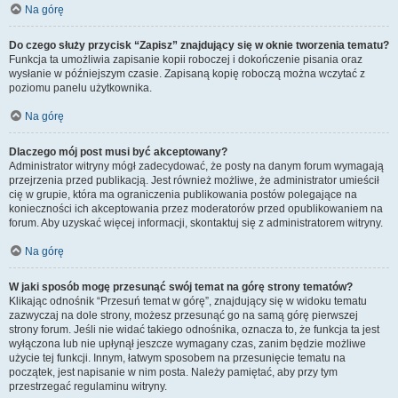
Na górę
Do czego służy przycisk “Zapisz” znajdujący się w oknie tworzenia tematu?
Funkcja ta umożliwia zapisanie kopii roboczej i dokończenie pisania oraz
wysłanie w późniejszym czasie. Zapisaną kopię roboczą można wczytać z
poziomu panelu użytkownika.
Na górę
Dlaczego mój post musi być akceptowany?
Administrator witryny mógł zadecydować, że posty na danym forum wymagają
przejrzenia przed publikacją. Jest również możliwe, że administrator umieścił
cię w grupie, która ma ograniczenia publikowania postów polegające na
konieczności ich akceptowania przez moderatorów przed opublikowaniem na
forum. Aby uzyskać więcej informacji, skontaktuj się z administratorem witryny.
Na górę
W jaki sposób mogę przesunąć swój temat na górę strony tematów?
Klikając odnośnik “Przesuń temat w górę”, znajdujący się w widoku tematu
zazwyczaj na dole strony, możesz przesunąć go na samą górę pierwszej
strony forum. Jeśli nie widać takiego odnośnika, oznacza to, że funkcja ta jest
wyłączona lub nie upłynął jeszcze wymagany czas, zanim będzie możliwe
użycie tej funkcji. Innym, łatwym sposobem na przesunięcie tematu na
początek, jest napisanie w nim posta. Należy pamiętać, aby przy tym
przestrzegać regulaminu witryny.