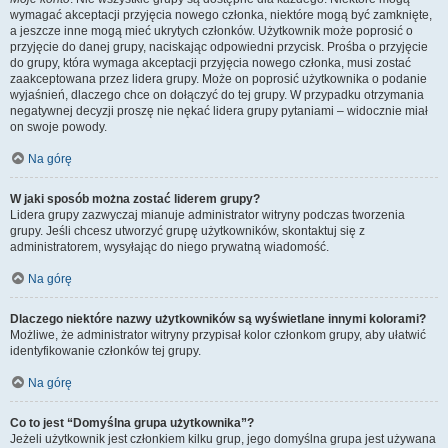
wymagać akceptacji przyjęcia nowego członka, niektóre mogą być zamknięte,
a jeszcze inne mogą mieć ukrytych członków. Użytkownik może poprosić o
przyjęcie do danej grupy, naciskając odpowiedni przycisk. Prośba o przyjęcie
do grupy, która wymaga akceptacji przyjęcia nowego członka, musi zostać
zaakceptowana przez lidera grupy. Może on poprosić użytkownika o podanie
wyjaśnień, dlaczego chce on dołączyć do tej grupy. W przypadku otrzymania
negatywnej decyzji proszę nie nękać lidera grupy pytaniami – widocznie miał
on swoje powody.
Na górę
W jaki sposób można zostać liderem grupy?
Lidera grupy zazwyczaj mianuje administrator witryny podczas tworzenia
grupy. Jeśli chcesz utworzyć grupę użytkowników, skontaktuj się z
administratorem, wysyłając do niego prywatną wiadomość.
Na górę
Dlaczego niektóre nazwy użytkowników są wyświetlane innymi kolorami?
Możliwe, że administrator witryny przypisał kolor członkom grupy, aby ułatwić
identyfikowanie członków tej grupy.
Na górę
Co to jest “Domyślna grupa użytkownika”?
Jeżeli użytkownik jest członkiem kilku grup, jego domyślna grupa jest używana