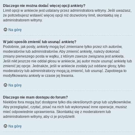
Dlaczego nie można dodać więcej opcji ankiety?
Limit opcji w ankiecie jest ustalany przez administratora witryny. Jeśli uważasz,
że potrzebujesz wstawić więcej opcji niż dozwolony limit, skontaktuj się z
administratorem witryny.
Na górę
W jaki sposób zmienić lub usunąć ankietę?
Podobnie, jak posty, ankiety mogą być zmieniane tylko przez ich autorów,
moderatorów lub administratorów. Aby zmienić ankietę, należy dokonać
zmiany pierwszego posta w wątku, z którym zawsze związana jest ankieta.
Jeśli nikt jeszcze nie oddał głosu w ankiecie, jej autor może usunąć ankietę lub
zmienić jej opcje. Jednakże, jeśli w ankiecie zostały już oddane głosy, tylko
moderatorzy lub administratorzy mogą ją zmienić, lub usunąć. Zapobiega to
modyfikowaniu ankiety w czasie jej trwania.
Na górę
Dlaczego nie mam dostępu do forum?
Niektóre fora mogą być dostępne tylko dla określonych grup lub użytkowników.
Aby przeglądać, czytać, pisać na nich lub wykonywać inne operacje, musisz
mieć odpowiednie uprawnienia. Skontaktuj się z moderatorem lub
administratorem witryny, aby ci je przydzielił.
Na górę