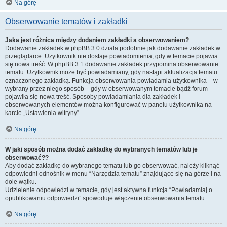
Na górę
Obserwowanie tematów i zakładki
Jaka jest różnica między dodaniem zakładki a obserwowaniem?
Dodawanie zakładek w phpBB 3.0 działa podobnie jak dodawanie zakładek w
przeglądarce. Użytkownik nie dostaje powiadomienia, gdy w temacie pojawia
się nowa treść. W phpBB 3.1 dodawanie zakładek przypomina obserwowanie
tematu. Użytkownik może być powiadamiany, gdy nastąpi aktualizacja tematu
oznaczonego zakładką. Funkcja obserwowania powiadamia użytkownika – w
wybrany przez niego sposób – gdy w obserwowanym temacie bądź forum
pojawiła się nowa treść. Sposoby powiadamiania dla zakładek i
obserwowanych elementów można konfigurować w panelu użytkownika na
karcie „Ustawienia witryny”.
Na górę
W jaki sposób można dodać zakładkę do wybranych tematów lub je
obserwować??
Aby dodać zakładkę do wybranego tematu lub go obserwować, należy kliknąć
odpowiedni odnośnik w menu “Narzędzia tematu” znajdujące się na górze i na
dole wątku.
Udzielenie odpowiedzi w temacie, gdy jest aktywna funkcja “Powiadamiaj o
opublikowaniu odpowiedzi” spowoduje włączenie obserwowania tematu.
Na górę