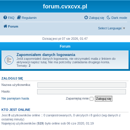
forum.cvxcvx.pl
FAQ
Regulamin
Zaloguj się
Dark mode
Forum
Select Language
▼
Dzisiaj jest pt 07 sie 2026, 01:47
Forum
Zapomniałem danych logowania
Jeśli zapomniałeś danych logowania, nie otrzymałeś maila z linkiem do
aktywacji napisz tutaj. Nie ma potrzeby zakładania drugiego konta.
Tematy:
2
ZALOGUJ SIĘ
Nazwa użytkownika:
Hasło:
Nie pamiętam hasła
Zapamiętaj mnie
KTO JEST ONLINE
Jest
8
użytkowników online :: 0 zarejestrowanych, 0 ukrytych i 8 gości (wg danych z
ostatniej minuty)
Najwięcej użytkowników (
519
) było online sob 06 cze 2020, 01:19