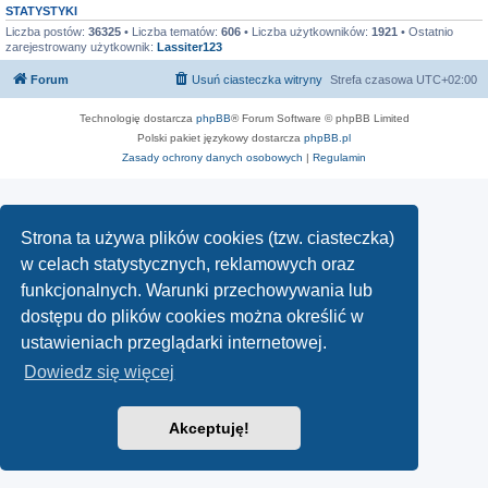
STATYSTYKI
Liczba postów:
36325
• Liczba tematów:
606
• Liczba użytkowników:
1921
• Ostatnio
zarejestrowany użytkownik:
Lassiter123
Forum
Usuń ciasteczka witryny
Strefa czasowa
UTC+02:00
Technologię dostarcza
phpBB
® Forum Software © phpBB Limited
Polski pakiet językowy dostarcza
phpBB.pl
Zasady ochrony danych osobowych
|
Regulamin
Strona ta używa plików cookies (tzw. ciasteczka)
w celach statystycznych, reklamowych oraz
funkcjonalnych. Warunki przechowywania lub
dostępu do plików cookies można określić w
ustawieniach przeglądarki internetowej.
Dowiedz się więcej
Akceptuję!