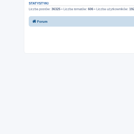
STATYSTYKI
Liczba postów:
36325
• Liczba tematów:
606
• Liczba użytkowników:
19
Forum