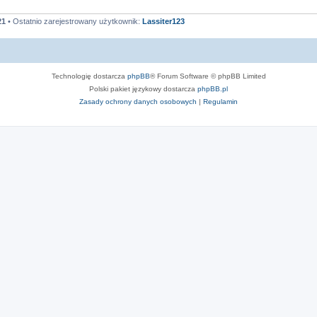
21
• Ostatnio zarejestrowany użytkownik:
Lassiter123
Technologię dostarcza
phpBB
® Forum Software © phpBB Limited
Polski pakiet językowy dostarcza
phpBB.pl
Zasady ochrony danych osobowych
|
Regulamin