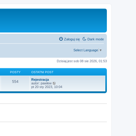
Zaloguj się
Dark mode
Select Language
▼
Dzisiaj jest sob 08 sie 2026, 01:53
POSTY
OSTATNI POST
Rejestracja
554
W
autor:
pawlew
y
pt 20 sty 2023, 10:04
ś
w
i
e
t
l
n
a
j
n
o
w
s