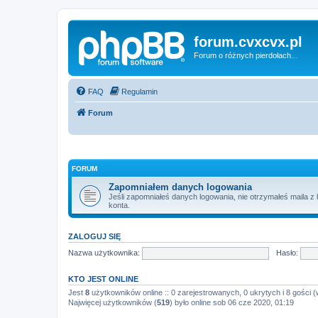
forum.cvxcvx.pl
Forum o różnych pierdołach...
FAQ
Regulamin
Forum
FORUM
Zapomniałem danych logowania
Jeśli zapomniałeś danych logowania, nie otrzymałeś maila z l
konta.
ZALOGUJ SIĘ
Nazwa użytkownika:
Hasło:
KTO JEST ONLINE
Jest
8
użytkowników online :: 0 zarejestrowanych, 0 ukrytych i 8 gości (
Najwięcej użytkowników (
519
) było online sob 06 cze 2020, 01:19