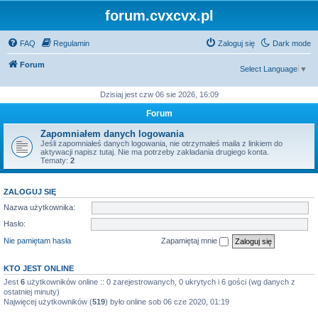
forum.cvxcvx.pl
FAQ
Regulamin
Zaloguj się
Dark mode
Forum
Select Language
▼
Dzisiaj jest czw 06 sie 2026, 16:09
Forum
Zapomniałem danych logowania
Jeśli zapomniałeś danych logowania, nie otrzymałeś maila z linkiem do
aktywacji napisz tutaj. Nie ma potrzeby zakładania drugiego konta.
Tematy:
2
ZALOGUJ SIĘ
Nazwa użytkownika:
Hasło:
Nie pamiętam hasła
Zapamiętaj mnie
KTO JEST ONLINE
Jest
6
użytkowników online :: 0 zarejestrowanych, 0 ukrytych i 6 gości (wg danych z
ostatniej minuty)
Najwięcej użytkowników (
519
) było online sob 06 cze 2020, 01:19