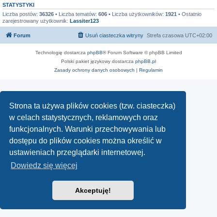
STATYSTYKI
Liczba postów:
36326
• Liczba tematów:
606
• Liczba użytkowników:
1921
• Ostatnio
zarejestrowany użytkownik:
Lassiter123
Forum
Usuń ciasteczka witryny
Strefa czasowa
UTC+02:00
Technologię dostarcza
phpBB
® Forum Software © phpBB Limited
Polski pakiet językowy dostarcza
phpBB.pl
Zasady ochrony danych osobowych
|
Regulamin
Strona ta używa plików cookies (tzw. ciasteczka)
w celach statystycznych, reklamowych oraz
funkcjonalnych. Warunki przechowywania lub
dostępu do plików cookies można określić w
ustawieniach przeglądarki internetowej.
Dowiedz się więcej
Akceptuję!