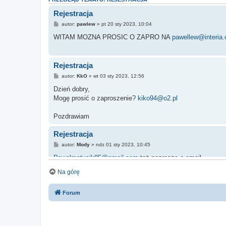
Rejestracja
autor:
pawlew
» pt 20 sty 2023, 10:04
WITAM MOZNA PROSIC O ZAPRO NA
pawellew@interia
Rejestracja
autor:
KkO
» wt 03 sty 2023, 12:56
Dzień dobry,
Mogę prosić o zaproszenie?
kiko94@o2.pl
Pozdrawiam
Rejestracja
autor:
Mody
» ndz 01 sty 2023, 10:45
Pawelmatusik95@gmail.com
też poproszę o email
Na górę
Rejestracja
Forum
autor:
dzimi
» sob 31 gru 2022, 16:09
Witam, może z Nowym Rokiem uda się otrzymać zaproszen
ekipamt@o2.pl