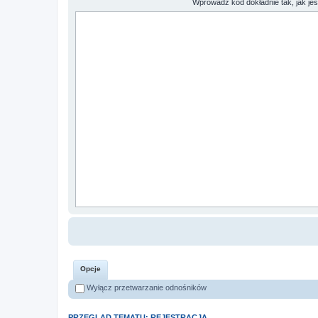
Wprowadź kod dokładnie tak, jak je
Opcje
Wyłącz przetwarzanie odnośników
PRZEGLĄD TEMATU: REJESTRACJA