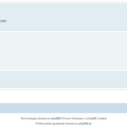
.com
ie ;).
Technologię dostarcza
phpBB
® Forum Software © phpBB Limited
Polski pakiet językowy dostarcza
phpBB.pl