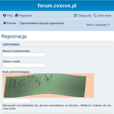
forum.cvxcvx.pl
FAQ
Regulamin
Zaloguj się
Dark mode
Forum
Zapomniałem danych logowania
Select Language
▼
Rejestracja
ODPOWIEDZ
Nazwa użytkownika:
Adres e-mail:
Kod potwierdzający:
Wprowadź kod dokładnie tak, jak jest wyświetlony na obrazku. Wielkość znaków nie ma
znaczenia.