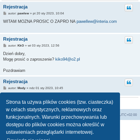
Rejestracja
autor:
pawlew
» pt 20 sty 2023, 10:04
WITAM MOZNA PROSIC O ZAPRO NA
pawellew@interia.com
Rejestracja
autor:
KkO
» wt 03 sty 2023, 12:56
Dzień dobry,
Mogę prosić o zaproszenie?
kiko94@o2.pl
Pozdrawiam
Rejestracja
autor:
Mody
» ndz 01 sty 2023, 10:45
Pawelmatusik95@gmail.com
też poproszę o email
Strona ta używa plików cookies (tzw. ciasteczka)
Na górę
w celach statystycznych, reklamowych oraz
Rejestracja
Forum
Usuń ciasteczka witryny
Strefa czasowa
UTC+02:00
funkcjonalnych. Warunki przechowywania lub
autor:
dzimi
» sob 31 gru 2022, 16:09
dostępu do plików cookies można określić w
Technologię dostarcza
phpBB
® Forum Software © phpBB Limited
Witam, może z Nowym Rokiem uda się otrzymać zaproszenie ;).
ustawieniach przeglądarki internetowej.
Polski pakiet językowy dostarcza
phpBB.pl
ekipamt@o2.pl
Zasady ochrony danych osobowych
|
Regulamin