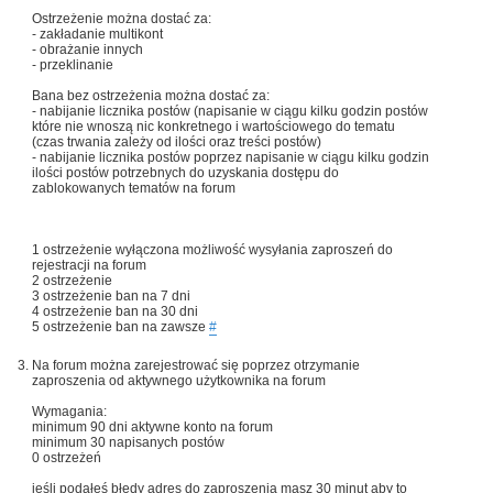
Ostrzeżenie można dostać za:
- zakładanie multikont
- obrażanie innych
- przeklinanie
Bana bez ostrzeżenia można dostać za:
- nabijanie licznika postów (napisanie w ciągu kilku godzin postów
które nie wnoszą nic konkretnego i wartościowego do tematu
(czas trwania zależy od ilości oraz treści postów)
- nabijanie licznika postów poprzez napisanie w ciągu kilku godzin
ilości postów potrzebnych do uzyskania dostępu do
zablokowanych tematów na forum
1 ostrzeżenie wyłączona możliwość wysyłania zaproszeń do
rejestracji na forum
2 ostrzeżenie
3 ostrzeżenie ban na 7 dni
4 ostrzeżenie ban na 30 dni
5 ostrzeżenie ban na zawsze
#
Na forum można zarejestrować się poprzez otrzymanie
zaproszenia od aktywnego użytkownika na forum
Wymagania:
minimum 90 dni aktywne konto na forum
minimum 30 napisanych postów
0 ostrzeżeń
jeśli podałeś błędy adres do zaproszenia masz 30 minut aby to