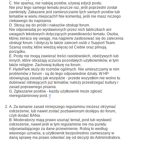
C. Nie spamuj, nie nabijaj postów, używaj edycji postu.
Nie pisz tego samego tematu jeszcze raz, jeśli poprzedni został
zamknięty. Zakazane jest zamieszczanie tych samych postów lub
tematów w wielu miejscach!! Nie komentuj, jeśli nie masz niczego
ciekawego do napisania.
D. Stosuj się do próśb i nakazów obsługi forum.
Nie odpowiadaj po wystawionych przez nich tabliczkach ani
uwagach tekstowych dotyczących prawidłowości tematu. Osoba,
której zwraca się uwagę, ma najpierw zastosować się do zalecenia
obsługi forum. I dotyczy to także zaleceń osób z Support Team.
Szanuj osoby, które wiedzą więcej od Ciebie oraz pilnują
porządku.
E. Posty nie mogą zawierać treści rasistowskich, obelżywych lub
innych, które obrażają uczucia pozostałych użytkowników, w tym
także religijne. Zachowaj kulturę na forum.
F. HydePark służy do rozmów ogólnych. Nie umieszczamy w nim
problemów z forum - są do tego odpowiednie działy. W HP
obowiązują zasady jak wszędzie - przede wszystkim nie wolno tu
dublować istniejących już tematów, należy przestrzegać kultury i
zasad poprawnego pisania.
G. Zgłaszanie postów - każdy użytkownik może zgłosić
nieregulaminowy post.
#
A. Za łamanie zasad niniejszego regulaminu możesz otrzymać
ostrzeżenie, lub nawet zostać pozbawionym dostępu do forum,
czyli dostać BANa.
B. Moderatorzy mają prawo usunąć temat, post lub wystawić
ostrzeżenie, nawet jeśli w tym regulaminie nie ma punktu
odpowiadającego za dane przewinienie. Robią to według
własnego uznania, a użytkownik bezpośrednio zamieszany w
daną sprawę ma prawo odwołać się od decyzji do Administratora.