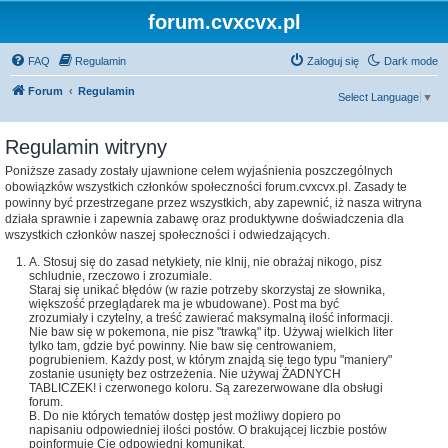
forum.cvxcvx.pl
FAQ
Regulamin
Zaloguj się
Dark mode
Forum
Regulamin
Select Language
▼
Regulamin witryny
Poniższe zasady zostały ujawnione celem wyjaśnienia poszczególnych
obowiązków wszystkich członków społeczności forum.cvxcvx.pl. Zasady te
powinny być przestrzegane przez wszystkich, aby zapewnić, iż nasza witryna
działa sprawnie i zapewnia zabawę oraz produktywne doświadczenia dla
wszystkich członków naszej społeczności i odwiedzających.
A. Stosuj się do zasad netykiety, nie klnij, nie obrażaj nikogo, pisz
schludnie, rzeczowo i zrozumiale.
Staraj się unikać błędów (w razie potrzeby skorzystaj ze słownika,
większość przeglądarek ma je wbudowane). Post ma być
zrozumiały i czytelny, a treść zawierać maksymalną ilość informacji.
Nie baw się w pokemona, nie pisz "trawką" itp. Używaj wielkich liter
tylko tam, gdzie być powinny. Nie baw się centrowaniem,
pogrubieniem. Każdy post, w którym znajdą się tego typu "maniery"
zostanie usunięty bez ostrzeżenia. Nie używaj ŻADNYCH
TABLICZEK! i czerwonego koloru. Są zarezerwowane dla obsługi
forum.
B. Do nie których tematów dostęp jest możliwy dopiero po
napisaniu odpowiedniej ilości postów. O brakującej liczbie postów
poinformuję Cie odpowiedni komunikat.