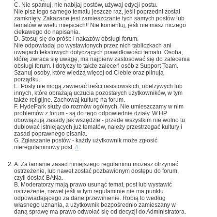
C. Nie spamuj, nie nabijaj postów, używaj edycji postu.
Nie pisz tego samego tematu jeszcze raz, jeśli poprzedni został
zamknięty. Zakazane jest zamieszczanie tych samych postów lub
tematów w wielu miejscach!! Nie komentuj, jeśli nie masz niczego
ciekawego do napisania.
D. Stosuj się do próśb i nakazów obsługi forum.
Nie odpowiadaj po wystawionych przez nich tabliczkach ani
uwagach tekstowych dotyczących prawidłowości tematu. Osoba,
której zwraca się uwagę, ma najpierw zastosować się do zalecenia
obsługi forum. I dotyczy to także zaleceń osób z Support Team.
Szanuj osoby, które wiedzą więcej od Ciebie oraz pilnują
porządku.
E. Posty nie mogą zawierać treści rasistowskich, obelżywych lub
innych, które obrażają uczucia pozostałych użytkowników, w tym
także religijne. Zachowaj kulturę na forum.
F. HydePark służy do rozmów ogólnych. Nie umieszczamy w nim
problemów z forum - są do tego odpowiednie działy. W HP
obowiązują zasady jak wszędzie - przede wszystkim nie wolno tu
dublować istniejących już tematów, należy przestrzegać kultury i
zasad poprawnego pisania.
G. Zgłaszanie postów - każdy użytkownik może zgłosić
nieregulaminowy post.
#
A. Za łamanie zasad niniejszego regulaminu możesz otrzymać
ostrzeżenie, lub nawet zostać pozbawionym dostępu do forum,
czyli dostać BANa.
B. Moderatorzy mają prawo usunąć temat, post lub wystawić
ostrzeżenie, nawet jeśli w tym regulaminie nie ma punktu
odpowiadającego za dane przewinienie. Robią to według
własnego uznania, a użytkownik bezpośrednio zamieszany w
daną sprawę ma prawo odwołać się od decyzji do Administratora.