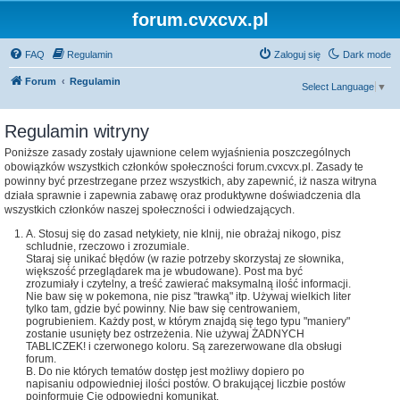
forum.cvxcvx.pl
FAQ
Regulamin
Zaloguj się
Dark mode
Forum
Regulamin
Select Language
▼
Regulamin witryny
Poniższe zasady zostały ujawnione celem wyjaśnienia poszczególnych
obowiązków wszystkich członków społeczności forum.cvxcvx.pl. Zasady te
powinny być przestrzegane przez wszystkich, aby zapewnić, iż nasza witryna
działa sprawnie i zapewnia zabawę oraz produktywne doświadczenia dla
wszystkich członków naszej społeczności i odwiedzających.
A. Stosuj się do zasad netykiety, nie klnij, nie obrażaj nikogo, pisz
schludnie, rzeczowo i zrozumiale.
Staraj się unikać błędów (w razie potrzeby skorzystaj ze słownika,
większość przeglądarek ma je wbudowane). Post ma być
zrozumiały i czytelny, a treść zawierać maksymalną ilość informacji.
Nie baw się w pokemona, nie pisz "trawką" itp. Używaj wielkich liter
tylko tam, gdzie być powinny. Nie baw się centrowaniem,
pogrubieniem. Każdy post, w którym znajdą się tego typu "maniery"
zostanie usunięty bez ostrzeżenia. Nie używaj ŻADNYCH
TABLICZEK! i czerwonego koloru. Są zarezerwowane dla obsługi
forum.
B. Do nie których tematów dostęp jest możliwy dopiero po
napisaniu odpowiedniej ilości postów. O brakującej liczbie postów
poinformuję Cie odpowiedni komunikat.