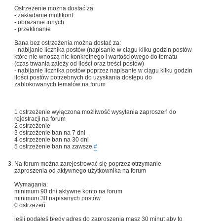
Ostrzeżenie można dostać za:
- zakładanie multikont
- obrażanie innych
- przeklinanie
Bana bez ostrzeżenia można dostać za:
- nabijanie licznika postów (napisanie w ciągu kilku godzin postów
które nie wnoszą nic konkretnego i wartościowego do tematu
(czas trwania zależy od ilości oraz treści postów)
- nabijanie licznika postów poprzez napisanie w ciągu kilku godzin
ilości postów potrzebnych do uzyskania dostępu do
zablokowanych tematów na forum
1 ostrzeżenie wyłączona możliwość wysyłania zaproszeń do
rejestracji na forum
2 ostrzeżenie
3 ostrzeżenie ban na 7 dni
4 ostrzeżenie ban na 30 dni
5 ostrzeżenie ban na zawsze
#
Na forum można zarejestrować się poprzez otrzymanie
zaproszenia od aktywnego użytkownika na forum
Wymagania:
minimum 90 dni aktywne konto na forum
minimum 30 napisanych postów
0 ostrzeżeń
jeśli podałeś błędy adres do zaproszenia masz 30 minut aby to