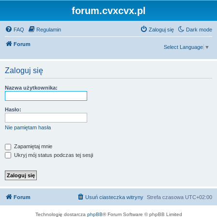
forum.cvxcvx.pl
FAQ
Regulamin
Zaloguj się
Dark mode
Forum
Select Language
▼
Zaloguj się
Nazwa użytkownika:
Hasło:
Nie pamiętam hasła
Zapamiętaj mnie
Ukryj mój status podczas tej sesji
Forum
Usuń ciasteczka witryny
Strefa czasowa
UTC+02:00
Technologię dostarcza
phpBB
® Forum Software © phpBB Limited