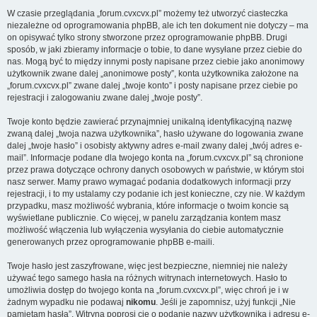
W czasie przeglądania „forum.cvxcvx.pl” możemy też utworzyć ciasteczka
niezależne od oprogramowania phpBB, ale ich ten dokument nie dotyczy – ma
on opisywać tylko strony stworzone przez oprogramowanie phpBB. Drugi
sposób, w jaki zbieramy informacje o tobie, to dane wysyłane przez ciebie do
nas. Mogą być to między innymi posty napisane przez ciebie jako anonimowy
użytkownik zwane dalej „anonimowe posty”, konta użytkownika założone na
„forum.cvxcvx.pl” zwane dalej „twoje konto” i posty napisane przez ciebie po
rejestracji i zalogowaniu zwane dalej „twoje posty”.
Twoje konto będzie zawierać przynajmniej unikalną identyfikacyjną nazwę
zwaną dalej „twoja nazwa użytkownika”, hasło używane do logowania zwane
dalej „twoje hasło” i osobisty aktywny adres e-mail zwany dalej „twój adres e-
mail”. Informacje podane dla twojego konta na „forum.cvxcvx.pl” są chronione
przez prawa dotyczące ochrony danych osobowych w państwie, w którym stoi
nasz serwer. Mamy prawo wymagać podania dodatkowych informacji przy
rejestracji, i to my ustalamy czy podanie ich jest konieczne, czy nie. W każdym
przypadku, masz możliwość wybrania, które informacje o twoim koncie są
wyświetlane publicznie. Co więcej, w panelu zarządzania kontem masz
możliwość włączenia lub wyłączenia wysyłania do ciebie automatycznie
generowanych przez oprogramowanie phpBB e-maili.
Twoje hasło jest zaszyfrowane, więc jest bezpieczne, niemniej nie należy
używać tego samego hasła na różnych witrynach internetowych. Hasło to
umożliwia dostęp do twojego konta na „forum.cvxcvx.pl”, więc chroń je i w
żadnym wypadku nie podawaj
nikomu
. Jeśli je zapomnisz, użyj funkcji „Nie
pamiętam hasła”. Witryna poprosi cię o podanie nazwy użytkownika i adresu e-