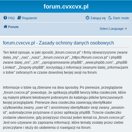
forum.cvxcvx.pl
FAQ
Regulamin
Zaloguj się
Dark mode
Forum
Select Language
▼
forum.cvxcvx.pl - Zasady ochrony danych osobowych
Ten tekst opisuje, w jaki sposób „forum.cvxcvx.pl” i firmy stowarzyszone zwane
dalej „my”, „nas”, „nasz”, „forum.cvxcvx.pl”, „https://forum.cvxcvx.pl” i phpBB
zwane dalej „oni”, „ich”, „oprogramowanie phpBB”, „www.phpbb.com”, „phpBB
Limited”, „Zespoły phpBB”, korzystają z informacji zwanymi dalej „informacjami
o tobie” zebranych w czasie dowolnej twojej sesji na forum.
Informacje o tobie są zbierane na dwa sposoby. Po pierwsze, przeglądanie
„forum.cvxcvx.pl” powoduje, że aplikacja phpBB tworzy kilka ciasteczek, które
są małymi plikami tekstowymi pobranymi do katalogu plików tymczasowych
twojej przeglądarki. Pierwsze dwa ciasteczka zawierają identyfikator
użytkownika zwany „user-id” i anonimowy identyfikator sesji zwany „session-
id”, automatycznie przyznane ci przez aplikację phpBB. Trzecie ciasteczko
zostanie utworzone, gdy przejrzysz chociaż jeden temat na „forum.cvxcvx.pl”.
Jest ono używane do zapisania informacji, które tematy zostały przez ciebie
przeczytane i służy do ułatwienia ci nawigacji na forum.