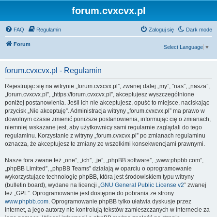
forum.cvxcvx.pl
FAQ
Regulamin
Zaloguj się
Dark mode
Forum
Select Language
▼
forum.cvxcvx.pl - Regulamin
Rejestrując się na witrynie „forum.cvxcvx.pl”, zwanej dalej „my”, ”nas”, „nasza”,
„forum.cvxcvx.pl”, „https://forum.cvxcvx.pl”, akceptujesz wyszczególnione
poniżej postanowienia. Jeśli ich nie akceptujesz, opuść to miejsce, naciskając
przycisk „Nie akceptuję”. Administracja witryny „forum.cvxcvx.pl” ma prawo w
dowolnym czasie zmienić poniższe postanowienia, informując cię o zmianach,
niemniej wskazane jest, aby użytkownicy sami regularnie zaglądali do tego
regulaminu. Korzystanie z witryny „forum.cvxcvx.pl” po zmianach regulaminu
oznacza, że akceptujesz te zmiany ze wszelkimi konsekwencjami prawnymi.
Nasze fora zwane też „one”, „ich”, „je”, „phpBB software”, „www.phpbb.com”,
„phpBB Limited”, „phpBB Teams” działają w oparciu o oprogramowanie
wykorzystujące technologię phpBB, która jest środowiskiem typu witryny
(bulletin board), wydane na licencji „
GNU General Public License v2
” zwanej
też „GPL”. Oprogramowanie jest dostępne do pobrania ze strony
www.phpbb.com
. Oprogramowanie phpBB tylko ułatwia dyskusje przez
internet, a jego autorzy nie kontrolują tekstów zamieszczanych w internecie za