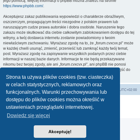
jego pomocą. Więcej informacji o phpBB można znaleźć na stronie
https://www.phpbb.com/
.
Akceptujesz zakaz publikowania wypowiedzi o charakterze obraźliwym,
oszczerczym, propagującym treści niezgodne z polskim prawem lub
naruszającym cudze prawa autorskie i dobra osobiste. Naruszenie tego
zakazu może skutkować dla ciebie całkowitym zablokowaniem dostępu do tej
witryny, a twój dostawca internetu zostanie powiadomiony o twoim
niewłaściwym zachowaniu. Wyrażasz zgodę na to, że „forum.cvxcvx.pl” może
w każdej chwili usunąć, zmienić, przenieść lub zamknąć każdy twój temat,
post. Wyrażasz zgodę na zapisywanie wszystkich podanych przez ciebie
informacji w naszej bazie danych. Informacje te nie będą przekazywane
nikomu bez twojej zgody, ale ani „forum.cvxcvx.pl”, ani phpBB nie ponosi
odpowiedzialności za włamania do witryny, podczas których może dojść do
kradzieży danych.
Strona ta używa plików cookies (tzw. ciasteczka)
w celach statystycznych, reklamowych oraz
Forum
Usuń ciasteczka witryny
Strefa czasowa
UTC+02:00
funkcjonalnych. Warunki przechowywania lub
dostępu do plików cookies można określić w
Technologię dostarcza
phpBB
® Forum Software © phpBB Limited
ustawieniach przeglądarki internetowej.
Polski pakiet językowy dostarcza
phpBB.pl
Zasady ochrony danych osobowych
|
Regulamin
Dowiedz się więcej
Akceptuję!