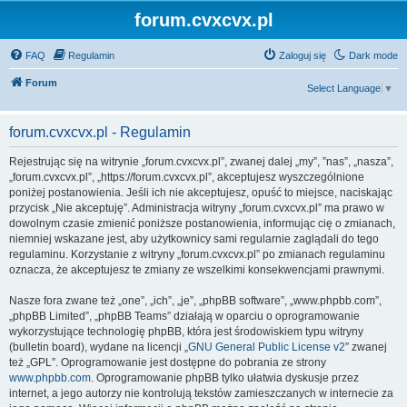
forum.cvxcvx.pl
FAQ
Regulamin
Zaloguj się
Dark mode
Forum
Select Language
▼
forum.cvxcvx.pl - Regulamin
Rejestrując się na witrynie „forum.cvxcvx.pl”, zwanej dalej „my”, ”nas”, „nasza”,
„forum.cvxcvx.pl”, „https://forum.cvxcvx.pl”, akceptujesz wyszczególnione
poniżej postanowienia. Jeśli ich nie akceptujesz, opuść to miejsce, naciskając
przycisk „Nie akceptuję”. Administracja witryny „forum.cvxcvx.pl” ma prawo w
dowolnym czasie zmienić poniższe postanowienia, informując cię o zmianach,
niemniej wskazane jest, aby użytkownicy sami regularnie zaglądali do tego
regulaminu. Korzystanie z witryny „forum.cvxcvx.pl” po zmianach regulaminu
oznacza, że akceptujesz te zmiany ze wszelkimi konsekwencjami prawnymi.
Nasze fora zwane też „one”, „ich”, „je”, „phpBB software”, „www.phpbb.com”,
„phpBB Limited”, „phpBB Teams” działają w oparciu o oprogramowanie
wykorzystujące technologię phpBB, która jest środowiskiem typu witryny
(bulletin board), wydane na licencji „
GNU General Public License v2
” zwanej
też „GPL”. Oprogramowanie jest dostępne do pobrania ze strony
www.phpbb.com
. Oprogramowanie phpBB tylko ułatwia dyskusje przez
internet, a jego autorzy nie kontrolują tekstów zamieszczanych w internecie za