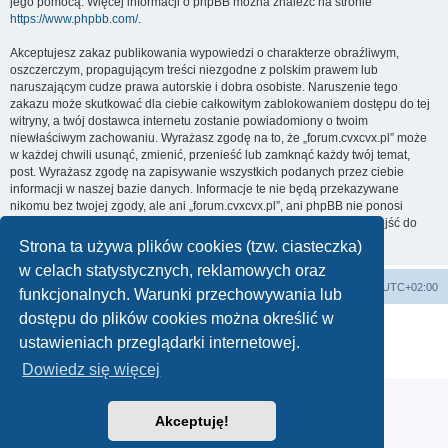
jego pomocą. Więcej informacji o phpBB można znaleźć na stronie
https://www.phpbb.com/
.
Akceptujesz zakaz publikowania wypowiedzi o charakterze obraźliwym,
oszczerczym, propagującym treści niezgodne z polskim prawem lub
naruszającym cudze prawa autorskie i dobra osobiste. Naruszenie tego
zakazu może skutkować dla ciebie całkowitym zablokowaniem dostępu do tej
witryny, a twój dostawca internetu zostanie powiadomiony o twoim
niewłaściwym zachowaniu. Wyrażasz zgodę na to, że „forum.cvxcvx.pl” może
w każdej chwili usunąć, zmienić, przenieść lub zamknąć każdy twój temat,
post. Wyrażasz zgodę na zapisywanie wszystkich podanych przez ciebie
informacji w naszej bazie danych. Informacje te nie będą przekazywane
nikomu bez twojej zgody, ale ani „forum.cvxcvx.pl”, ani phpBB nie ponosi
odpowiedzialności za włamania do witryny, podczas których może dojść do
kradzieży danych.
Strona ta używa plików cookies (tzw. ciasteczka)
w celach statystycznych, reklamowych oraz
Forum
Usuń ciasteczka witryny
Strefa czasowa
UTC+02:00
funkcjonalnych. Warunki przechowywania lub
dostępu do plików cookies można określić w
Technologię dostarcza
phpBB
® Forum Software © phpBB Limited
ustawieniach przeglądarki internetowej.
Polski pakiet językowy dostarcza
phpBB.pl
Zasady ochrony danych osobowych
|
Regulamin
Dowiedz się więcej
Akceptuję!