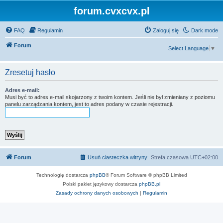
forum.cvxcvx.pl
FAQ
Regulamin
Zaloguj się
Dark mode
Forum
Select Language
▼
Zresetuj hasło
Adres e-mail:
Musi być to adres e-mail skojarzony z twoim kontem. Jeśli nie był zmieniany z poziomu
panelu zarządzania kontem, jest to adres podany w czasie rejestracji.
Forum
Usuń ciasteczka witryny
Strefa czasowa
UTC+02:00
Technologię dostarcza
phpBB
® Forum Software © phpBB Limited
Polski pakiet językowy dostarcza
phpBB.pl
Zasady ochrony danych osobowych
|
Regulamin