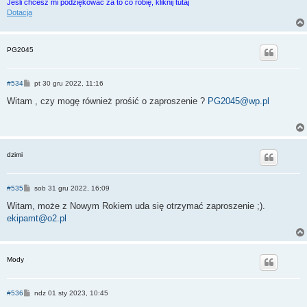
Jeśli chcesz mi podziękować za to co robię, kliknij tutaj
Dotacja
PG2045
P
#534
pt 30 gru 2022, 11:16
o
s
Witam , czy mogę również prośić o zaproszenie ?
PG2045@wp.pl
t
dzimi
P
#535
sob 31 gru 2022, 16:09
o
s
Witam, może z Nowym Rokiem uda się otrzymać zaproszenie ;).
t
ekipamt@o2.pl
Mody
P
#536
ndz 01 sty 2023, 10:45
o