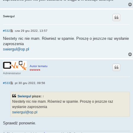
Swiergul
P
#532
czw 29 gru 2022, 13:57
o
s
Niestety nic nie mam. Również w spamie. Proszę o jeszcze raz wysłanie
t
zaproszenia
swiergul@op.pl
Autor tematu
cvxcvx
Administrator
P
#533
pt 30 gru 2022, 09:56
o
s
t
Swiergul
pisze:
↑
Niestety nic nie mam. Również w spamie. Proszę o jeszcze raz
wysłanie zaproszenia
swiergul@op.pl
Sprawdź ponownie.