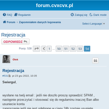
forum.cvxcvx.pl
FAQ
Regulamin
Zaloguj się
Dark mode
Forum
Zapomniałem danych logowania
Select Language
▼
Rejestracja
ODPOWIEDZ
Strona
54
z
54
1
50
51
52
53
54
Poprzednia
Posty: 538
…
Olek
Rejestracja
P
#531
pt 23 gru 2022, 10:35
o
s
Swiergul
,
t
wysłane na twój email : jeśli nie doszło proszę sprawdzić SPAM ,
następnie przeczytać i stosować się do regulaminu inaczej Ban albo
usuniecie konta
zaproszenie jeśli nie jest odebrane w ciągu 24h zostaje usunięte