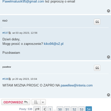
s
Pawelmatusik95@gmail.com
też poproszę o email
t
KkO
P
#537
wt 03 sty 2023, 12:56
o
s
Dzień dobry,
t
Mogę prosić o zaproszenie?
kiko94@o2.pl
Pozdrawiam
pawlew
P
#538
pt 20 sty 2023, 10:04
o
s
WITAM MOZNA PROSIC O ZAPRO NA
pawellew@interia.com
t
ODPOWIEDZ
Strona
54
z
54
1
50
51
52
53
54
Poprzednia
Posty: 538
…