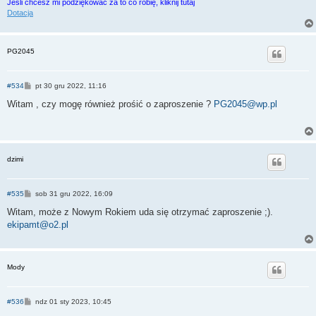
Jeśli chcesz mi podziękować za to co robię, kliknij tutaj
Dotacja
PG2045
P
#534
pt 30 gru 2022, 11:16
o
s
Witam , czy mogę również prośić o zaproszenie ?
PG2045@wp.pl
t
dzimi
P
#535
sob 31 gru 2022, 16:09
o
s
Witam, może z Nowym Rokiem uda się otrzymać zaproszenie ;).
t
ekipamt@o2.pl
Mody
P
#536
ndz 01 sty 2023, 10:45
o