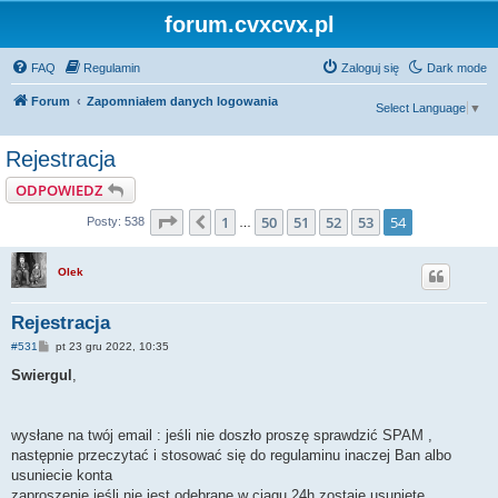
forum.cvxcvx.pl
FAQ
Regulamin
Zaloguj się
Dark mode
Forum
Zapomniałem danych logowania
Select Language
▼
Rejestracja
ODPOWIEDZ
Strona
54
z
54
1
50
51
52
53
54
Poprzednia
Posty: 538
…
Olek
Rejestracja
P
#531
pt 23 gru 2022, 10:35
o
s
Swiergul
,
t
wysłane na twój email : jeśli nie doszło proszę sprawdzić SPAM ,
następnie przeczytać i stosować się do regulaminu inaczej Ban albo
usuniecie konta
zaproszenie jeśli nie jest odebrane w ciągu 24h zostaje usunięte