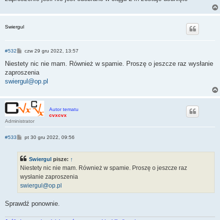
Swiergul
P
#532
czw 29 gru 2022, 13:57
o
s
Niestety nic nie mam. Również w spamie. Proszę o jeszcze raz wysłanie
t
zaproszenia
swiergul@op.pl
Autor tematu
cvxcvx
Administrator
P
#533
pt 30 gru 2022, 09:56
o
s
t
Swiergul
pisze:
↑
Niestety nic nie mam. Również w spamie. Proszę o jeszcze raz
wysłanie zaproszenia
swiergul@op.pl
Sprawdź ponownie.