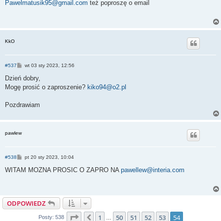
s
Pawelmatusik95@gmail.com
też poproszę o email
t
KkO
P
#537
wt 03 sty 2023, 12:56
o
s
Dzień dobry,
t
Mogę prosić o zaproszenie?
kiko94@o2.pl
Pozdrawiam
pawlew
P
#538
pt 20 sty 2023, 10:04
o
s
WITAM MOZNA PROSIC O ZAPRO NA
pawellew@interia.com
t
ODPOWIEDZ
Strona
54
z
54
1
50
51
52
53
54
Poprzednia
Posty: 538
…