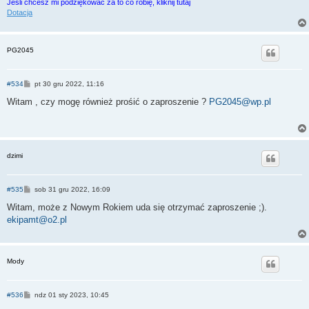
Jeśli chcesz mi podziękować za to co robię, kliknij tutaj
Dotacja
PG2045
P
#534
pt 30 gru 2022, 11:16
o
s
Witam , czy mogę również prośić o zaproszenie ?
PG2045@wp.pl
t
dzimi
P
#535
sob 31 gru 2022, 16:09
o
s
Witam, może z Nowym Rokiem uda się otrzymać zaproszenie ;).
t
ekipamt@o2.pl
Mody
P
#536
ndz 01 sty 2023, 10:45
o