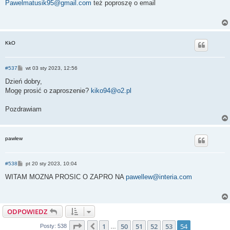
s
Pawelmatusik95@gmail.com
też poproszę o email
t
KkO
P
#537
wt 03 sty 2023, 12:56
o
s
Dzień dobry,
t
Mogę prosić o zaproszenie?
kiko94@o2.pl
Pozdrawiam
pawlew
P
#538
pt 20 sty 2023, 10:04
o
s
WITAM MOZNA PROSIC O ZAPRO NA
pawellew@interia.com
t
ODPOWIEDZ
Strona
54
z
54
1
50
51
52
53
54
Poprzednia
Posty: 538
…