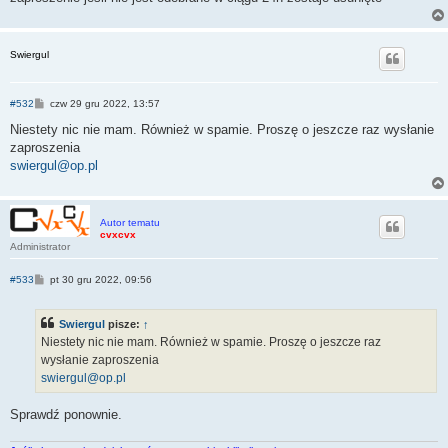
Swiergul
P
#532
czw 29 gru 2022, 13:57
o
s
Niestety nic nie mam. Również w spamie. Proszę o jeszcze raz wysłanie
t
zaproszenia
swiergul@op.pl
Autor tematu
cvxcvx
Administrator
P
#533
pt 30 gru 2022, 09:56
o
s
t
Swiergul
pisze:
↑
Niestety nic nie mam. Również w spamie. Proszę o jeszcze raz
wysłanie zaproszenia
swiergul@op.pl
Sprawdź ponownie.