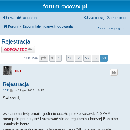
forum.cvxcvx.pl
FAQ
Regulamin
Zaloguj się
Dark mode
Forum
Zapomniałem danych logowania
Select Language
▼
Rejestracja
ODPOWIEDZ
Strona
54
z
54
1
50
51
52
53
54
Poprzednia
Posty: 538
…
Olek
Rejestracja
P
#531
pt 23 gru 2022, 10:35
o
s
Swiergul
,
t
wysłane na twój email : jeśli nie doszło proszę sprawdzić SPAM ,
następnie przeczytać i stosować się do regulaminu inaczej Ban albo
usuniecie konta
zaproszenie jeśli nie jest odebrane w ciągu 24h zostaje usunięte