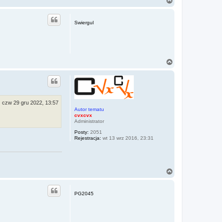
a
g
ó
Swiergul
r
ę
N
a
g
ó
r
ę
czw 29 gru 2022, 13:57
Autor tematu
cvxcvx
Administrator
Posty:
2051
Rejestracja:
wt 13 wrz 2016, 23:31
N
a
g
ó
PG2045
r
ę