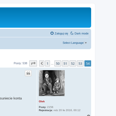
Zaloguj się
Dark mode
Select Language
▼
Strona
54
z
54
1
50
51
52
53
54
Poprzednia
Posty: 538
…
usuniecie konta
Olek
Posty:
2156
Rejestracja:
ndz 20 lis 2016, 00:12
N