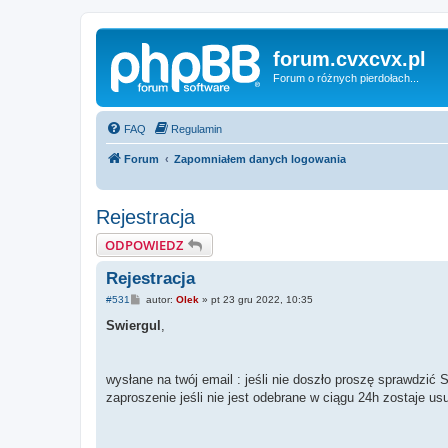
forum.cvxcvx.pl
Forum o różnych pierdołach...
FAQ
Regulamin
Forum
Zapomniałem danych logowania
Rejestracja
ODPOWIEDZ
Rejestracja
P
#531
autor:
Olek
»
pt 23 gru 2022, 10:35
o
s
Swiergul
,
t
wysłane na twój email : jeśli nie doszło proszę sprawdzić
zaproszenie jeśli nie jest odebrane w ciągu 24h zostaje us