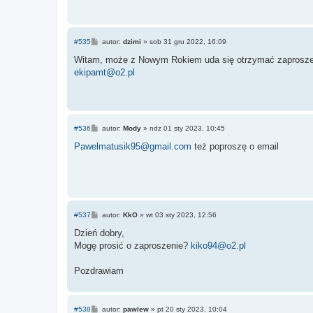
P
#535
autor:
dzimi
»
sob 31 gru 2022, 16:09
o
s
Witam, może z Nowym Rokiem uda się otrzymać zaproszen
t
ekipamt@o2.pl
P
#536
autor:
Mody
»
ndz 01 sty 2023, 10:45
o
s
Pawelmatusik95@gmail.com
też poproszę o email
t
P
#537
autor:
KkO
»
wt 03 sty 2023, 12:56
o
s
Dzień dobry,
t
Mogę prosić o zaproszenie?
kiko94@o2.pl
Pozdrawiam
P
#538
autor:
pawlew
»
pt 20 sty 2023, 10:04