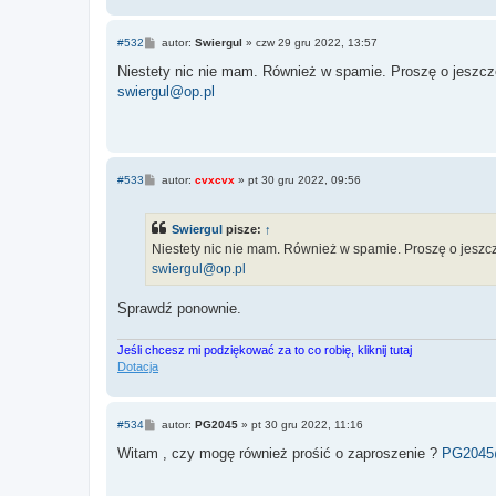
P
#532
autor:
Swiergul
»
czw 29 gru 2022, 13:57
o
s
Niestety nic nie mam. Również w spamie. Proszę o jeszcz
t
swiergul@op.pl
P
#533
autor:
cvxcvx
»
pt 30 gru 2022, 09:56
o
s
t
Swiergul
pisze:
↑
Niestety nic nie mam. Również w spamie. Proszę o jeszc
swiergul@op.pl
Sprawdź ponownie.
Jeśli chcesz mi podziękować za to co robię, kliknij tutaj
Dotacja
P
#534
autor:
PG2045
»
pt 30 gru 2022, 11:16
o
s
Witam , czy mogę również prośić o zaproszenie ?
PG2045
t